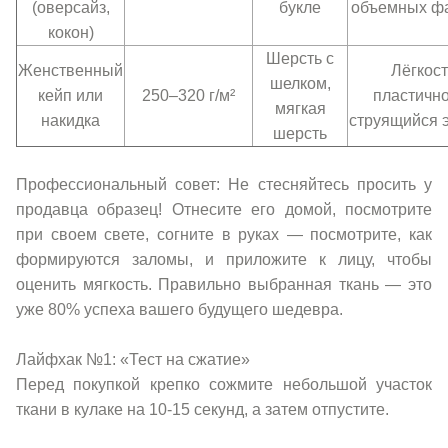
(оверсайз,
букле
объемных фа
кокон)
Шерсть с
Женственный
Лёгкост
шелком,
кейп или
250–320 г/м²
пластично
мягкая
накидка
струящийся 
шерсть
Профессиональный совет: Не стесняйтесь просить у
продавца образец! Отнесите его домой, посмотрите
при своем свете, согните в руках — посмотрите, как
формируются заломы, и приложите к лицу, чтобы
оценить мягкость. Правильно выбранная ткань — это
уже 80% успеха вашего будущего шедевра.
Лайфхак №1: «Тест на сжатие»
Перед покупкой крепко сожмите небольшой участок
ткани в кулаке на 10-15 секунд, а затем отпустите.