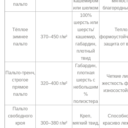
кашемиром
мягкост
пальто
или шелком
благородны
100%
шерсть или
Тёплое
шерсть/
Тепло
зимнее
370–450 г/м²
кашемир,
формоустойч
пальто
габардин,
защита от 
плотный
твид
Габардин,
Пальто-тренч,
плотная
Четкие ли
строгое
шерсть с
320–400 г/м²
жесткость 
прямое
небольшим
износостой
пальто
%
полиэстера
Пальто
свободного
Креп,
Способно
кроя
300–380 г/м²
мягкий твид,
красиво ле