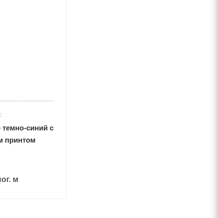
 темно-синий с
м принтом
пог. м