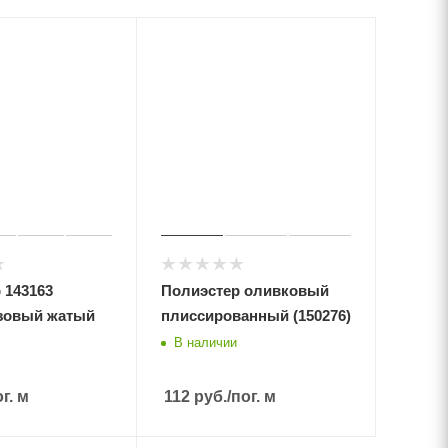
 143163
Полиэстер оливковый
зовый жатый
плиссированный (150276)
В наличии
ог. м
112
руб.
/пог. м