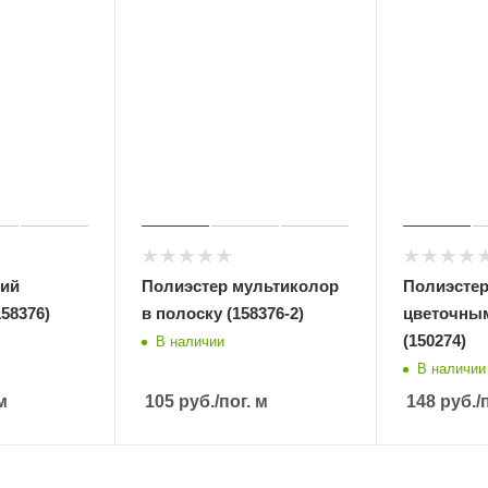
ний
Полиэстер мультиколор
Полиэстер
58376)
в полоску (158376-2)
цветочны
(150274)
В наличии
В наличии
м
105
руб.
/пог. м
148
руб.
/