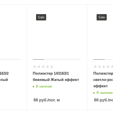
Sale
Sale
163/2
Полиэстер 143163/1
Полиэстер
атый
бежевый Жатый эффект
светло-ро
эффект
В наличии
В наличии
86
руб.
/пог. м
86
руб.
/п