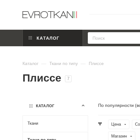
КАТАЛОГ
Каталог
—
Ткани по типу
—
Плиссе
Плиссе
7
По популярности (в
КАТАЛОГ
Ткани
Цена
Со
Магазин
Ткани по типу