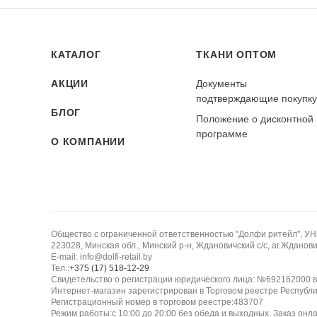
КАТАЛОГ
ТКАНИ ОПТОМ
АКЦИИ
Документы
подтверждающие покупк
БЛОГ
Положение о дисконтной
программе
О КОМПАНИИ
Общество с ограниченной ответственностью "Долфи ритейл", У
223028, Минская обл., Минский р-н, Ждановичский с/с, аг.Жданович
E-mail: info@dolfi-retail.by
Тел.:
+375 (17) 518-12-29
Свидетельство о регистрации юридического лица: №692162000 в
Интернет-магазин зарегистрирован в Торговом реестре Республи
Регистрационный номер в торговом реестре:483707
Режим работы:с 10:00 до 20:00 без обеда и выходных. Заказ онл