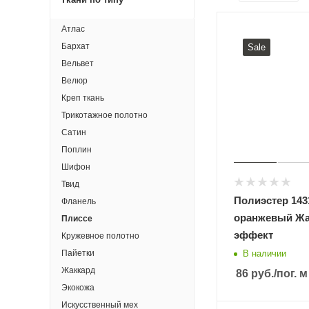
Атлас
Бархат
Sale
Вельвет
Велюр
Креп ткань
Трикотажное полотно
Сатин
Поплин
Шифон
Твид
Полиэстер 143
Фланель
oранжевый Ж
Плиссе
эффект
Кружевное полотно
В наличии
Пайетки
Жаккард
86
руб.
/пог. м
Экокожа
Искусственный мех