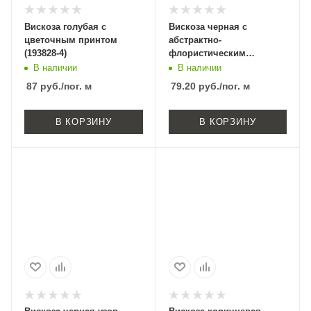
Вискоза голубая с
Вискоза черная с
цветочным принтом
абстрактно-
(193828-4)
флористическим
принтом (181477-7)
В наличии
В наличии
87
руб.
/пог. м
79.20
руб.
/пог. м
В КОРЗИНУ
В КОРЗИНУ