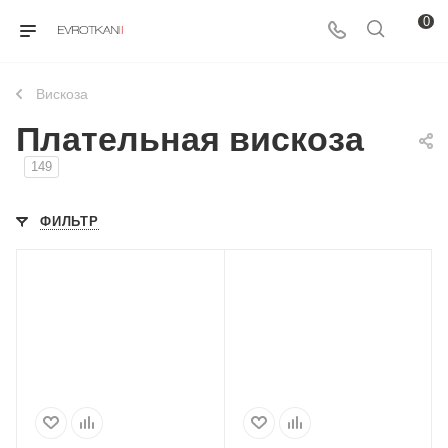
0
Вискоза
Плательная вискоза
149
ФИЛЬТР