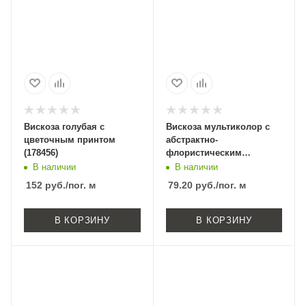
Вискоза голубая с
Вискоза мультиколор с
цветочным принтом
абстрактно-
(178456)
флористическим
принтом (181477-6)
В наличии
В наличии
152
руб.
/пог. м
79.20
руб.
/пог. м
В КОРЗИНУ
В КОРЗИНУ