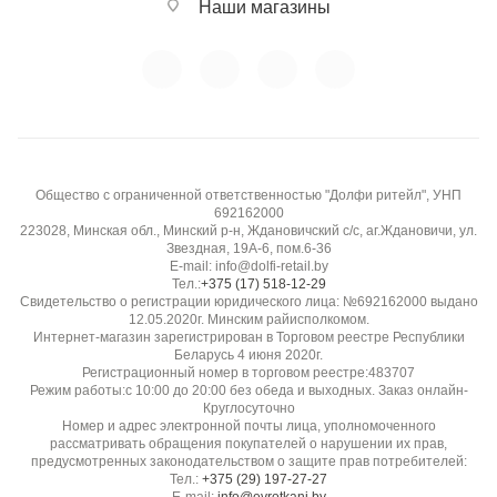
Наши магазины
Общество с ограниченной ответственностью "Долфи ритейл", УНП
692162000
223028, Минская обл., Минский р-н, Ждановичский с/с, аг.Ждановичи, ул.
Звездная, 19А-6, пом.6-36
E-mail: info@dolfi-retail.by
Тел.:
+375 (17) 518-12-29
Свидетельство о регистрации юридического лица: №692162000 выдано
12.05.2020г. Минским райисполкомом.
Интернет-магазин зарегистрирован в Торговом реестре Республики
Беларусь 4 июня 2020г.
Регистрационный номер в торговом реестре:483707
Режим работы:с 10:00 до 20:00 без обеда и выходных. Заказ онлайн-
Круглосуточно
Номер и адрес электронной почты лица, уполномоченного
рассматривать обращения покупателей о нарушении их прав,
предусмотренных законодательством о защите прав потребителей:
Тел.:
+375 (29) 197-27-27
E-mail:
info@evrotkani.by