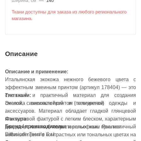
Ширина, см
—
140
Ткани доступны для заказа из любого регионального
магазина.
Описание
Описание и применение:
Итальянская экокожа нежного бежевого цвета с
эффектным змеиным принтом (артикул 178404) — это
стильный и практичный материал для создания
Тип ткани:
смелой, износостойкой и элегантной одежды и
Экокожа с змеиным принтом (полиуретан)
аксессуаров. Материал обладает гладкой глянцевой
Фактура:
или матовой фактурой с легким блеском, характерным
Бренд / производитель:
Гладкая, с легким блеском и рельефным принтом
для качественных искусственных кож. Реалистичный
Diffusione Tessile S.r.l.
змеиный принт в контрастных или тональных цветах на