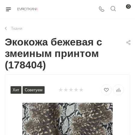
0
Ткани
Экокожа бежевая с
змеиным принтом
(178404)
Хит
Советуем