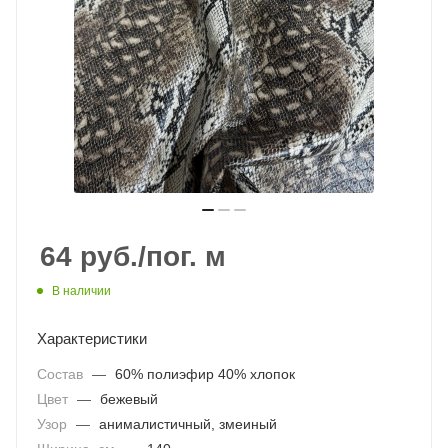
64
руб.
/пог. м
В наличии
Характеристики
Состав
—
60% полиэфир 40% хлопок
Цвет
—
бежевый
Узор
—
анималистичный, змеиный