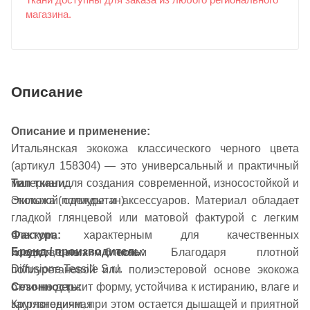
Ткани доступны для заказа из любого регионального
магазина.
Описание
Описание и применение:
Итальянская экокожа классического черного цвета
(артикул 158304) — это универсальный и практичный
материал для создания современной, износостойкой и
Тип ткани:
стильной одежды и аксессуаров. Материал обладает
Экокожа (полиуретан)
гладкой глянцевой или матовой фактурой с легким
Фактура:
блеском, характерным для качественных
Бренд / производитель:
Гладкая, с легким блеском
искусственных кож. Благодаря плотной
Diffusione Tessile S.r.l.
полиуретановой или полиэстеровой основе экокожа
Сезонность:
отлично держит форму, устойчива к истиранию, влаге и
Круглогодичная
загрязнениям, при этом остается дышащей и приятной