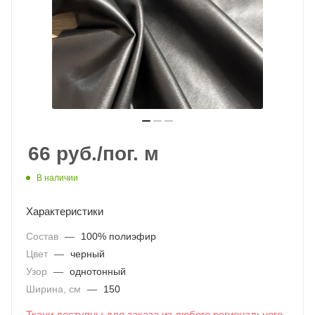
66
руб.
/пог. м
В наличии
Характеристики
Состав
—
100% полиэфир
Цвет
—
черный
Узор
—
однотонный
Ширина, см
—
150