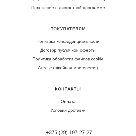
приборов и прямых солнечных лучей. Не гладить. Для
Положение о дисконтной программе
удаления загрязнений можно использовать влажную
губку с мягким мыльным раствором.
ПОКУПАТЕЛЯМ
Износостойкость:
Политика конфиденциальности
Ткань не дает усадки при правильном уходе. Обладает
Договор публичной оферты
высокой устойчивостью к истиранию, разрывам и
воздействию влаги. Сохраняет цвет и форму на
Политика обработки файлов cookie
протяжении длительного времени.
Ателье (швейная мастерская)
КОНТАКТЫ
Оплата
Условия доставки
+375 (29) 197-27-27