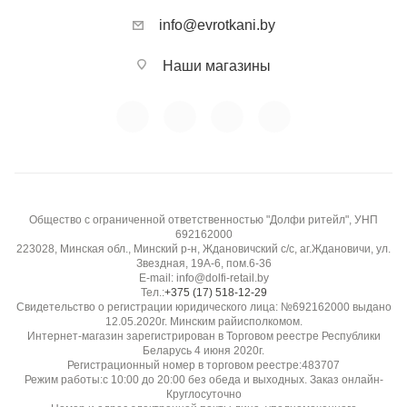
info@evrotkani.by
Наши магазины
Общество с ограниченной ответственностью "Долфи ритейл", УНП
692162000
223028, Минская обл., Минский р-н, Ждановичский с/с, аг.Ждановичи, ул.
Звездная, 19А-6, пом.6-36
E-mail: info@dolfi-retail.by
Тел.:
+375 (17) 518-12-29
Свидетельство о регистрации юридического лица: №692162000 выдано
12.05.2020г. Минским райисполкомом.
Интернет-магазин зарегистрирован в Торговом реестре Республики
Беларусь 4 июня 2020г.
Регистрационный номер в торговом реестре:483707
Режим работы:с 10:00 до 20:00 без обеда и выходных. Заказ онлайн-
Круглосуточно