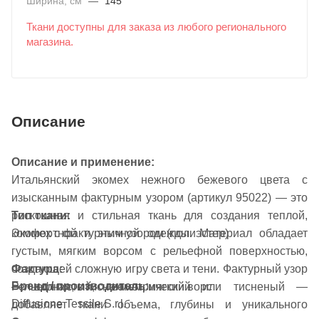
Ширина, см
—
145
Ткани доступны для заказа из любого регионального
магазина.
Описание
Описание и применение:
Итальянский экомех нежного бежевого цвета с
изысканным фактурным узором (артикул 95022) — это
роскошная и стильная ткань для создания теплой,
Тип ткани:
комфортной и этичной одежды. Материал обладает
Экомех с фактурным узором (полиэстер)
густым, мягким ворсом с рельефной поверхностью,
Фактура:
создающей сложную игру света и тени. Фактурный узор
Бренд / производитель:
Рельефная, с тиснением, мягкий ворс
— волнистый, геометрический или тисненый —
Diffusione Tessile S.r.l.
добавляет ткани объема, глубины и уникального