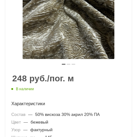
248
руб.
/пог. м
В наличии
Характеристики
Состав
—
50% вискоза 30% акрил 20% ПА
Цвет
—
бежевый
Узор
—
фактурный