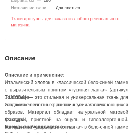
Ширина, см
—
150
Назначение ткани
—
Для платьев
Ткани доступны для заказа из любого регионального
магазина.
Описание
Описание и применение:
Итальянский хлопок в классической бело-синей гамме
с выразительным принтом «гусиная лапка» (артикул
142865-1) — это стильная и универсальная ткань для
Тип ткани:
создания элегантных, лаконичных и запоминающихся
Хлопковое полотно с принтом «гусиная лапка»
образов. Материал обладает натуральной матовой
Фактура:
фактурой, приятной на ощупь и гипоаллергенной.
Бренд / производитель:
Матовая, натуральная, плотная
Контрастный узор «гусиная лапка» в бело-синей гамме