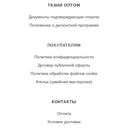
в тени, в расправленном виде. Гладьте утюгом с
ТКАНИ ОПТОМ
изнаночной стороны, установив среднюю температуру
для хлопка.
Документы подтверждающие покупку
Положение о дисконтной программе
Износостойкость:
Ткань может дать усадку 3-5% после первой стирки.
При правильном уходе демонстрирует отличную
ПОКУПАТЕЛЯМ
стойкость цвета и четкость узора «гусиная лапка».
Политика конфиденциальности
Договор публичной оферты
Политика обработки файлов cookie
Ателье (швейная мастерская)
КОНТАКТЫ
Оплата
Условия доставки