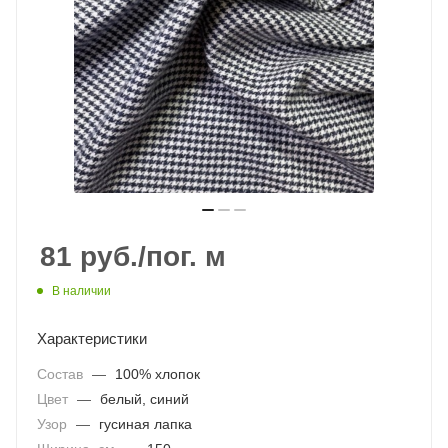
81
руб.
/пог. м
В наличии
Характеристики
Состав
—
100% хлопок
Цвет
—
белый, синий
Узор
—
гусиная лапка