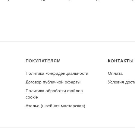
ера. Сушите в тени, в расправленном виде. Гладьте утюг
туру для хлопка.
рки. При правильном уходе демонстрирует отличную стойк
ПОКУПАТЕЛЯМ
КОНТАКТЫ
Политика конфиденциальности
Оплата
у
Договор публичной оферты
Условия дост
Политика обработки файлов
cookie
Ателье (швейная мастерская)