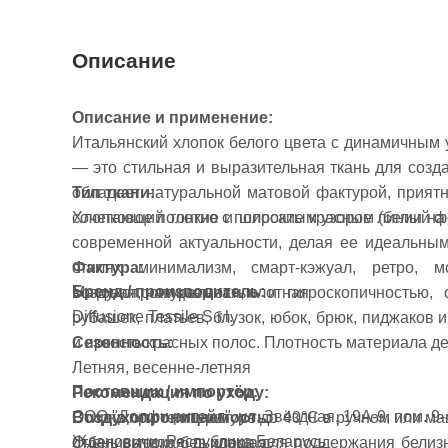
Описание
Описание и применение:
Итальянский хлопок белого цвета с динамичным у
— это стильная и выразительная ткань для созд
обладает натуральной матовой фактурой, прият
Тип ткани:
сочетающий тонкие и широкие красные линии на
Хлопковое полотно с полосатым узором (белый ф
современной актуальности, делая ее идеальны
Фактура:
стилях минимализм, смарт-кэжуал, ретро, 
Бренд / производитель:
Матовая, натуральная, плотная
воздухопроницаемостью и гигроскопичностью,
Diffusione Tessile S.r.l.
рубашек, платьев, блузок, юбок, брюк, пиджаков и
Сезонность:
и яркость красных полос. Плотность материала д
Летняя, весенне-летняя
Поставщик / импортёр:
Рекомендация по уходу:
ООО "Долфи ритейл", ул. Звёздная, 19А-9, пом. 9-4
Воздухопроницаемость:
Стирка при температуре до 40°C в ручном или м
Ждановичи, Республика Беларусь
Очень высокая, дышащая
отбеливатели без хлора для поддержания белиз