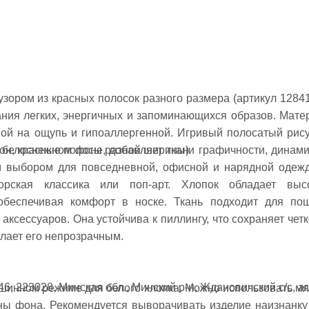
зором из красных полосок разного размера (артикул 12841
ания легких, энергичных и запоминающихся образов. Мате
ной на ощупь и гипоаллергенной. Игривый полосатый рису
 белоснежном фоне, добавляет ткани графичности, динами
он, красные полосы разной ширины)
м выбором для повседневной, офисной и нарядной одеж
морская классика или поп-арт. Хлопок обладает выс
 обеспечивая комфорт в носке. Ткань подходит для по
 аксессуаров. Она устойчива к пиллингу, что сохраняет четк
елает его непрозрачным.
6, 223028, Минская обл., Минский р-н, Ждановичский с/с, аг
ашинном режиме для белого хлопка. Можно использовать мя
ны фона. Рекомендуется выворачивать изделие наизнанку