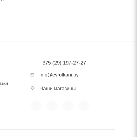
ом с
ость
+375 (29) 197-27-27
info@evrotkani.by
авки
Наши магазины