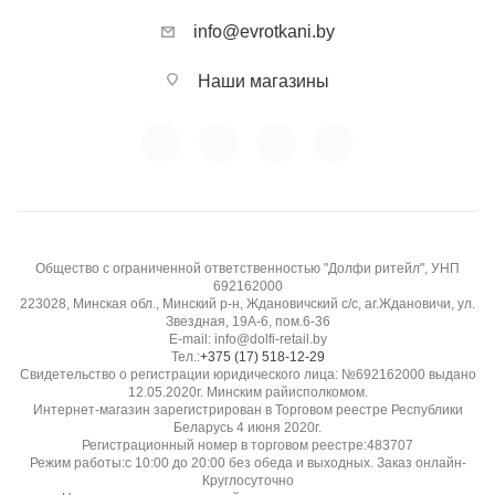
info@evrotkani.by
Наши магазины
Общество с ограниченной ответственностью "Долфи ритейл", УНП
692162000
223028, Минская обл., Минский р-н, Ждановичский с/с, аг.Ждановичи, ул.
Звездная, 19А-6, пом.6-36
E-mail: info@dolfi-retail.by
Тел.:
+375 (17) 518-12-29
Свидетельство о регистрации юридического лица: №692162000 выдано
12.05.2020г. Минским райисполкомом.
Интернет-магазин зарегистрирован в Торговом реестре Республики
Беларусь 4 июня 2020г.
Регистрационный номер в торговом реестре:483707
Режим работы:с 10:00 до 20:00 без обеда и выходных. Заказ онлайн-
Круглосуточно