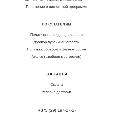
контрастности синих и темно-серых полос. Сушите в
Положение о дисконтной программе
тени, в расправленном виде. Гладьте утюгом с
изнаночной стороны, установив среднюю температуру
для хлопка.
ПОКУПАТЕЛЯМ
Политика конфиденциальности
Износостойкость:
Договор публичной оферты
Ткань может дать усадку 3-5% после первой стирки.
При правильном уходе демонстрирует отличную
Политика обработки файлов cookie
стойкость цвета и четкость полосатого узора.
Ателье (швейная мастерская)
КОНТАКТЫ
Оплата
Условия доставки
+375 (29) 197-27-27