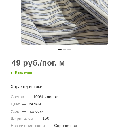
49
руб.
/пог. м
В наличии
Характеристики
Состав
—
100% хлопок
Цвет
—
белый
Узор
—
полоски
Ширина, см
—
160
Назначение ткани
—
Сорочечная