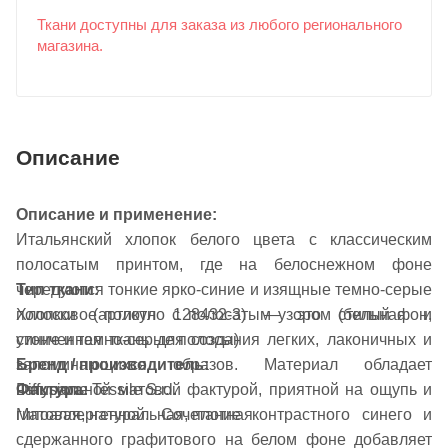
Ткани доступны для заказа из любого регионального
магазина.
Описание
Описание и применение:
Итальянский хлопок белого цвета с классическим
полосатым принтом, где на белоснежном фоне
чередуются тонкие ярко-синие и изящные темно-серые
Тип ткани:
полоски (артикул 128432-3) — это стильная и
Хлопковое полотно с полосатым узором (белый фон,
утонченная ткань для создания легких, лаконичных и
синие и темно-серые полосы)
запоминающихся образов. Материал обладает
Бренд / производитель:
Фактура:
натуральной матовой фактурой, приятной на ощупь и
Diffusione Tessile S.r.l.
Матовая, натуральная, плотная
гипоаллергенной. Сочетание контрастного синего и
сдержанного графитового на белом фоне добавляет