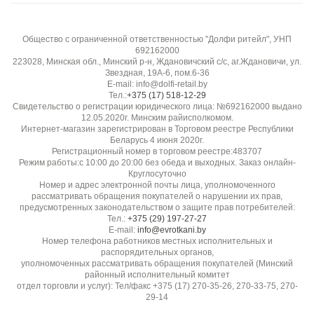
Воздухопроницаемость:
Общество с ограниченной ответственностью "Долфи ритейл", УНП
Высокая, дышащая
692162000
223028, Минская обл., Минский р-н, Ждановичский с/с, аг.Ждановичи, ул.
Звездная, 19А-6, пом.6-36
Эластичность:
E-mail: info@dolfi-retail.by
Низкая
Тел.:
+375 (17) 518-12-29
Свидетельство о регистрации юридического лица: №692162000 выдано
12.05.2020г. Минским райисполкомом.
Гладкость / скользкость:
Интернет-магазин зарегистрирован в Торговом реестре Республики
Беларусь 4 июня 2020г.
Удобна в раскрое, не скользит
Регистрационный номер в торговом реестре:483707
Режим работы:с 10:00 до 20:00 без обеда и выходных. Заказ онлайн-
Круглосуточно
Прозрачность:
Номер и адрес электронной почты лица, уполномоченного
рассматривать обращения покупателей о нарушении их прав,
Непрозрачная
предусмотренных законодательством о защите прав потребителей:
Тел.:
+375 (29) 197-27-27
E-mail:
info@evrotkani.by
Устойчивость к пиллингу:
Номер телефона работников местных исполнительных и
Высокая, не скатывается
распорядительных органов,
уполномоченных рассматривать обращения покупателей (Минский
районный исполнительный комитет
Бренд / производитель:
отдел торговли и услуг): Тел/факс +375 (17) 270-35-26, 270-33-75, 270-
29-14
Diffusione Tessile S.r.l.