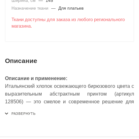
Ширина, см
—
145
Назначение ткани
—
Для платьев
Ткани доступны для заказа из любого регионального
магазина.
Описание
Описание и применение:
Итальянский хлопок освежающего бирюзового цвета с
выразительным абстрактным принтом (артикул
128506) — это смелое и современное решение для
создания уникальных, художественных образов.
Мягкий бирюзовый фон, напоминающий о морской
глади и тропических лагунах, служит идеальной
основой для динамичного абстрактного рисунка,