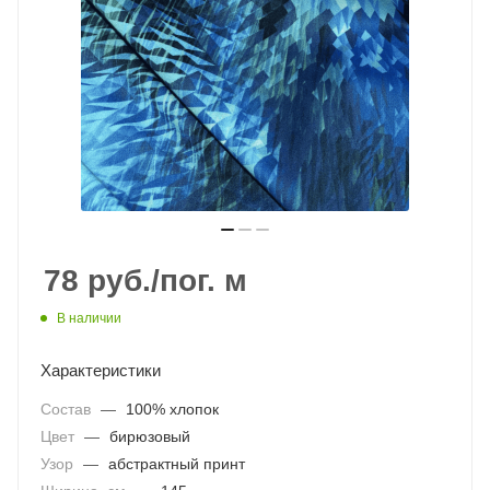
78
руб.
/пог. м
В наличии
Характеристики
Состав
—
100% хлопок
Цвет
—
бирюзовый
Узор
—
абстрактный принт