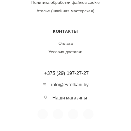
изнаночной стороны.
Политика обработки файлов cookie
Ателье (швейная мастерская)
Износостойкость:
Ткань обладает высокой износостойкостью. После
первой стирки возможна незначительная усадка (2-
КОНТАКТЫ
3%). Качественное крашение обеспечивает стойкость
Оплата
абстрактного рисунка к выцветанию. Плотное
Условия доставки
переплетение полотна гарантирует устойчивость к
пиллингу и деформации.
+375 (29) 197-27-27
Тип ткани:
Хлопок
info@evrotkani.by
Фактура:
Наши магазины
Матовая, мягкая
Сезонность:
Всесезонная