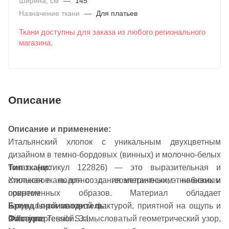
Ширина, см
—
145
Назначение ткани
—
Для платьев
Ткани доступны для заказа из любого регионального
магазина.
Описание
Описание и применение:
Итальянский хлопок с уникальным двухцветным
дизайном в темно-бордовых (винных) и молочно-белых
тонах (артикул 122826) — это выразительная и
Тип ткани:
стильная ткань для создания элегантных, этнических и
Хлопковое полотно с геометрическим набивным
современных образов. Материал обладает
принтом
натуральной матовой фактурой, приятной на ощупь и
Бренд / производитель:
Фактура:
гипоаллергенной. Замысловатый геометрический узор,
Diffusione Tessile S.r.l.