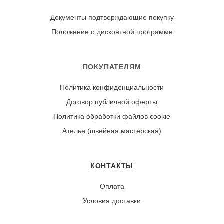
Высокая (принт не скатывается)
Используйте мягкие моющие средства, избегайте
отбеливателей. Рекомендуется выворачивать изделие
Документы подтверждающие покупку
наизнанку для сохранения контрастности принта.
Положение о дисконтной программе
Сушите в тени, в расправленном виде. Гладьте утюгом
с изнаночной стороны, установив среднюю
температуру для хлопка.
ПОКУПАТЕЛЯМ
Политика конфиденциальности
Износостойкость:
Договор публичной оферты
Ткань может дать усадку 3-5% после первой стирки.
При правильном уходе демонстрирует отличную
Политика обработки файлов cookie
стойкость цвета и четкость геометрического узора.
Ателье (швейная мастерская)
КОНТАКТЫ
Оплата
Условия доставки