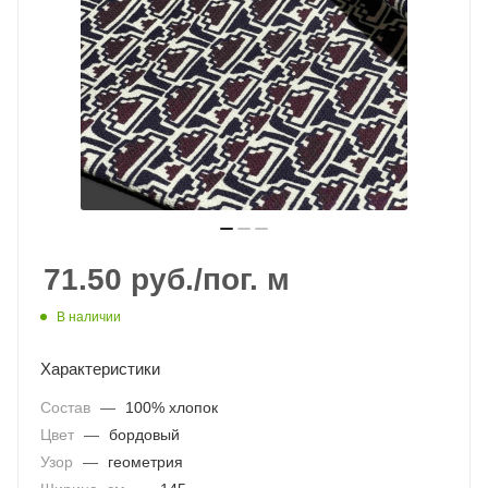
71.50
руб.
/пог. м
В наличии
Характеристики
Состав
—
100% хлопок
Цвет
—
бордовый
Узор
—
геометрия