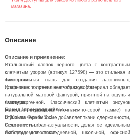
Ткани доступны для заказа из любого регионального
магазина.
Описание
Описание и применение:
Итальянский хлопок черного цвета с контрастным
клетчатым узором (артикул 127598) — это стильная и
универсальная ткань для создания лаконичных,
Тип ткани:
графичных и практичных образов. Материал обладает
Хлопковое полотно с клетчатым узором
натуральной матовой фактурой, приятной на ощупь и
Фактура:
гипоаллергенной. Классический клетчатый рисунок
Бренд / производитель:
Матовая, натуральная, плотная
(часто в серо-белой или темно-серой гамме) на
Diffusione Tessile S.r.l.
глубоком черном фоне добавляет ткани сдержанности,
Сезонность:
строгости и urban-актуальности, делая ее идеальным
Летняя, демисезонная
выбором для повседневной, школьной, офисной