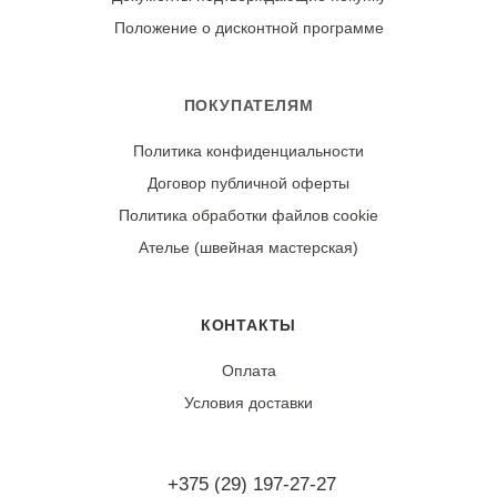
Износостойкость:
Положение о дисконтной программе
Ткань может дать усадку 3-5% после первой стирки.
При правильном уходе демонстрирует хорошую
стойкость черного цвета и четкость клетчатого узора.
ПОКУПАТЕЛЯМ
Политика конфиденциальности
Договор публичной оферты
Политика обработки файлов cookie
Ателье (швейная мастерская)
КОНТАКТЫ
Оплата
Условия доставки
+375 (29) 197-27-27