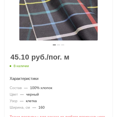
45.10
руб.
/пог. м
В наличии
Характеристики
Состав
—
100% хлопок
Цвет
—
черный
Узор
—
клетка
Ширина, см
—
160