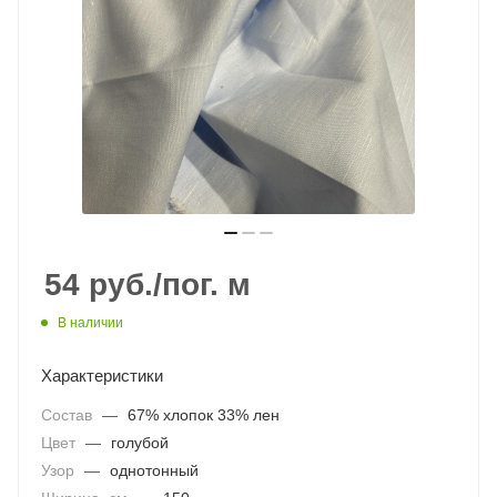
54
руб.
/пог. м
В наличии
Характеристики
Состав
—
67% хлопок 33% лен
Цвет
—
голубой
Узор
—
однотонный