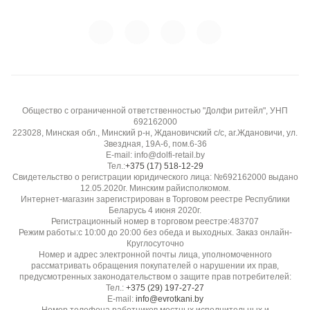
Общество с ограниченной ответственностью "Долфи ритейл", УНП
692162000
223028, Минская обл., Минский р-н, Ждановичский с/с, аг.Ждановичи, ул.
Звездная, 19А-6, пом.6-36
E-mail: info@dolfi-retail.by
Тел.:
+375 (17) 518-12-29
Свидетельство о регистрации юридического лица: №692162000 выдано
12.05.2020г. Минским райисполкомом.
Интернет-магазин зарегистрирован в Торговом реестре Республики
Беларусь 4 июня 2020г.
Регистрационный номер в торговом реестре:483707
Режим работы:с 10:00 до 20:00 без обеда и выходных. Заказ онлайн-
Круглосуточно
Номер и адрес электронной почты лица, уполномоченного
рассматривать обращения покупателей о нарушении их прав,
предусмотренных законодательством о защите прав потребителей:
Тел.:
+375 (29) 197-27-27
E-mail:
info@evrotkani.by
Номер телефона работников местных исполнительных и