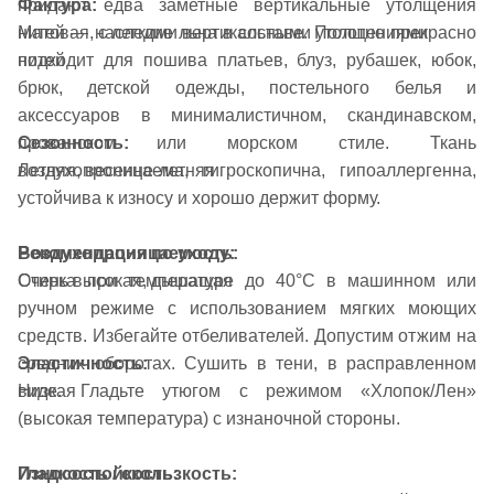
Фактура:
придают едва заметные вертикальные утолщения
Матовая, с легкими вертикальными утолщениями
нитей — наследие льна в составе. Полотно прекрасно
нитей
подходит для пошива платьев, блуз, рубашек, юбок,
брюк, детской одежды, постельного белья и
аксессуаров в минималистичном, скандинавском,
Сезонность:
прованском или морском стиле. Ткань
Летняя, весенне-летняя
воздухопроницаема, гигроскопична, гипоаллергенна,
устойчива к износу и хорошо держит форму.
Воздухопроницаемость:
Рекомендация по уходу:
Очень высокая, дышащая
Стирка при температуре до 40°C в машинном или
ручном режиме с использованием мягких моющих
средств. Избегайте отбеливателей. Допустим отжим на
Эластичность:
средних оборотах. Сушить в тени, в расправленном
Низкая
виде. Гладьте утюгом с режимом «Хлопок/Лен»
(высокая температура) с изнаночной стороны.
Гладкость / скользкость:
Износостойкость: