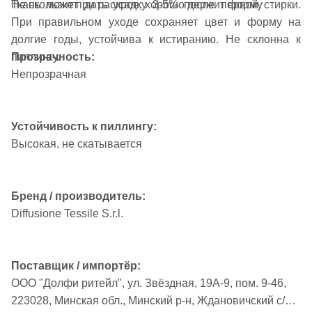
Не скользит при раскрое, хорошо держит форму
Ткань может дать усадку 3-5% после первой стирки.
При правильном уходе сохраняет цвет и форму на
долгие годы, устойчива к истиранию. Не склонна к
Прозрачность:
пиллингу.
Непрозрачная
Устойчивость к пиллингу:
Высокая, не скатывается
Бренд / производитель:
Diffusione Tessile S.r.l.
Поставщик / импортёр:
ООО "Долфи ритейл", ул. Звёздная, 19А-9, пом. 9-46,
223028, Минская обл., Минский р-н, Ждановичский с/с,