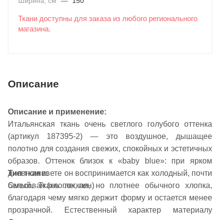
Ширина, см
—
150
Ткани доступны для заказа из любого регионального
магазина.
Описание
Описание и применение:
Итальянская ткань очень светлого голубого оттенка
(артикул 187395-2) — это воздушное, дышащее
полотно для создания свежих, спокойных и эстетичных
образов. Оттенок близок к «baby blue»: при ярком
Тип ткани:
дневном свете он воспринимается как холодный, почти
Смесовая (хлопок, лен)
белый. Ткань легкая, но плотнее обычного хлопка,
благодаря чему мягко держит форму и остается менее
прозрачной. Естественный характер материалу