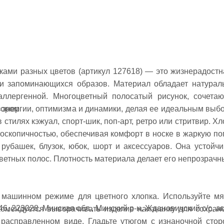
ками разных цветов (артикул 127618) — это жизнерадостн
х и запоминающихся образов. Материал обладает натурал
аллергенной. Многоцветный полосатый рисунок, сочета
и энергии, оптимизма и динамики, делая ее идеальным выб
зором
стилях кэжуал, спорт-шик, поп-арт, ретро или стритвир. Хл
оскопичностью, обеспечивая комфорт в носке в жаркую пог
рубашек, блузок, юбок, шорт и аксессуаров. Она устойчи
оцветных полос. Плотность материала делает его непрозрачн
 машинном режиме для цветного хлопка. Используйте мя
6, 223028, Минская обл., Минский р-н, Ждановичский с/с, аг
комендуется выворачивать изделие наизнанку для сохран
 расправленном виде. Гладьте утюгом с изнаночной стор