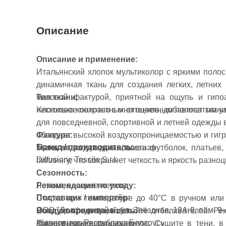
Описание
Описание и применение:
Итальянский хлопок мультиколор с яркими полос
динамичная ткань для создания легких, летни
матовой фактурой, приятной на ощупь и гипо
Тип ткани:
несколько контрастных оттенков, добавляет ткан
Хлопковое полотно с многоцветным полосатым у
для повседневной, спортивной и летней одежды в 
Фактура:
обладает высокой воздухопроницаемостью и гигр
Бренд / производитель:
Матовая, натуральная, плотная
Ткань подходит для пошива футболок, платьев, 
Diffusione Tessile S.r.l.
пиллингу, что сохраняет четкость и яркость разн
Сезонность:
Летняя, весенне-летняя
Рекомендация по уходу:
Поставщик / импортёр:
Стирка при температуре до 40°C в ручном или
ООО "Долфи ритейл", ул. Звёздная, 19А-9, пом. 9-4
Воздухопроницаемость:
моющие средства, избегайте отбеливателей. Ре
Ждановичи, Республика Беларусь
Очень высокая, дышащая
яркости разноцветных полос. Сушите в тени, в