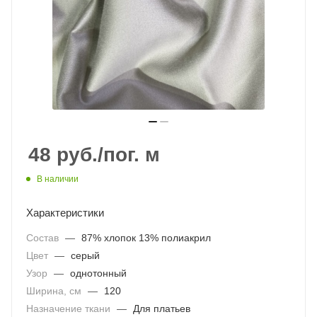
48
руб.
/пог. м
В наличии
Характеристики
Состав
—
87% хлопок 13% полиакрил
Цвет
—
серый
Узор
—
однотонный
Ширина, см
—
120
Назначение ткани
—
Для платьев