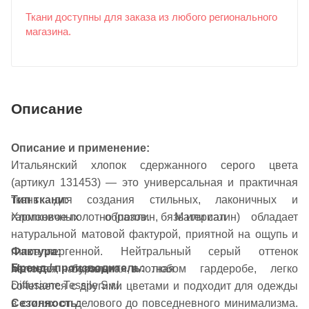
Ткани доступны для заказа из любого регионального
магазина.
Описание
Описание и применение:
Итальянский хлопок сдержанного серого цвета
(артикул 131453) — это универсальная и практичная
ткань для создания стильных, лаконичных и
Тип ткани:
гармоничных образов. Материал обладает
Хлопковое полотно (поплин, бязь или сатин)
натуральной матовой фактурой, приятной на ощупь и
Фактура:
гипоаллергенной. Нейтральный серый оттенок
Бренд / производитель:
Матовая, натуральная, плотная
является базовым в любом гардеробе, легко
Diffusione Tessile S.r.l.
сочетается с другими цветами и подходит для одежды
Сезонность:
в стилях от делового до повседневного минимализма.