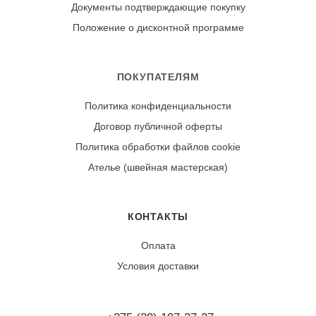
сохранения четкости геометрического рисунка. Сушите
Документы подтверждающие покупку
в тени, в расправленном виде. Гладьте утюгом с
Положение о дисконтной программе
изнаночной стороны, установив среднюю температуру
для хлопка.
ПОКУПАТЕЛЯМ
Износостойкость:
Политика конфиденциальности
Ткань может дать усадку 3-5% после первой стирки.
Договор публичной оферты
При правильном уходе демонстрирует отличную
стойкость цвета и четкость геометрического принта.
Политика обработки файлов cookie
Ателье (швейная мастерская)
КОНТАКТЫ
Оплата
Условия доставки