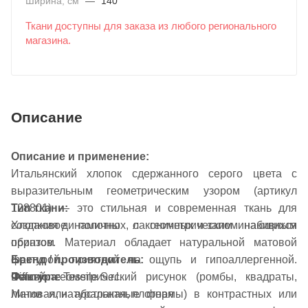
Ширина, см
—
140
Ткани доступны для заказа из любого регионального
магазина.
Описание
Описание и применение:
Итальянский хлопок сдержанного серого цвета с
выразительным геометрическим узором (артикул
128801) — это стильная и современная ткань для
Тип ткани:
создания динамичных, лаконичных и запоминающихся
Хлопковое полотно с геометрическим набивным
образов. Материал обладает натуральной матовой
принтом
фактурой, приятной на ощупь и гипоаллергенной.
Бренд / производитель:
Фактура:
Четкий геометрический рисунок (ромбы, квадраты,
Diffusione Tessile S.r.l.
Матовая, натуральная, плотная
линии или абстрактные формы) в контрастных или