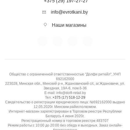
+375 (29) 197-27-27
info@evrotkani.by
Наши магазины
Общество с ограниченной ответственностью "Долфи ритейл", УНП
692162000
223028, Минская обл., Минский р-н, Ждановичский с/с, аг.Ждановичи, ул.
Звездная, 19А-6, пом.6-36
E-mail: info@dolfi-retail.by
Тел.:
+375 (17) 518-12-29
Свидетельство о регистрации юридического лица: №692162000 выдано
12.05.2020г. Минским райисполкомом.
Интернет-магазин зарегистрирован в Торговом реестре Республики
Беларусь 4 июня 2020г.
Регистрационный номер в торговом реестре:483707
Режим работы:с 10:00 до 20:00 без обеда и выходных. Заказ онлайн-