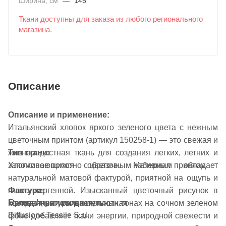
Ширина, см
—
145
Ткани доступны для заказа из любого регионального
магазина.
Описание
Описание и применение:
Итальянский хлопок яркого зеленого цвета с нежным
цветочным принтом (артикул 150258-1) — это свежая и
жизнерадостная ткань для создания легких, летних и
Тип ткани:
запоминающихся образов. Материал обладает
Хлопковое полотно с цветочным набивным принтом
натуральной матовой фактурой, приятной на ощупь и
Фактура:
гипоаллергенной. Изысканный цветочный рисунок в
Бренд / производитель:
Матовая, натуральная, плотная
контрастных или пастельных тонах на сочном зеленом
Diffusione Tessile S.r.l.
фоне добавляет ткани энергии, природной свежести и