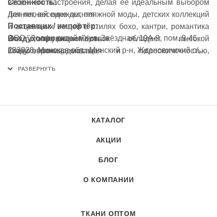
Сезонность:
весеннего настроения, делая ее идеальным выбором
Летняя, весенне-летняя
для летней одежды, пляжной моды, детских коллекций
Поставщик / импортёр:
и акцентных вещей в стилях бохо, кантри, романтика
ООО "Долфи ритейл", ул. Звёздная, 19А-9, пом. 9-46,
Воздухопроницаемость:
или кэжуал. Хлопок обладает высокой
223028, Минская обл., Минский р-н, Ждановичский с/с,
Очень высокая, дышащая
воздухопроницаемостью и гигроскопичностью,
аг. Ждановичи, Республика Беларусь
обеспечивая комфорт в жаркую погоду. Ткань подходит
Эластичность:
для пошива платьев, сарафанов, блузок, юбок,
Низкая (основа — без эластана)
рубашек и детской одежды. Она устойчива к пиллингу,
что сохраняет яркость и четкость принта. Плотность
Гладкость / скользкость:
материала делает его непрозрачным.
КАТАЛОГ
Не скользит при раскрое, хорошо держит форму
Рекомендация по уходу:
АКЦИИ
Прозрачность:
Стирка при температуре до 40°C в ручном или
Непрозрачная
машинном режиме для цветного хлопка. Используйте
БЛОГ
мягкие моющие средства, избегайте отбеливателей.
О КОМПАНИИ
Устойчивость к пиллингу:
Рекомендуется выворачивать изделие наизнанку для
Высокая (принт не скатывается)
сохранения яркости зеленого цвета и принта. Сушите в
тени, в расправленном виде. Гладьте утюгом с
ТКАНИ ОПТОМ