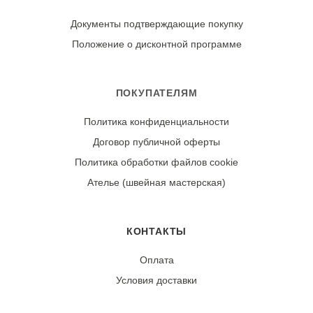
изнаночной стороны, установив среднюю температуру
для хлопка.
Документы подтверждающие покупку
Положение о дисконтной программе
Износостойкость:
Ткань может дать усадку 3-5% после первой стирки.
При правильном уходе демонстрирует отличную
ПОКУПАТЕЛЯМ
стойкость яркого цвета и четкость цветочного рисунка.
Политика конфиденциальности
Договор публичной оферты
Политика обработки файлов cookie
Ателье (швейная мастерская)
КОНТАКТЫ
Оплата
Условия доставки