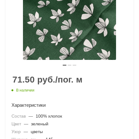
71.50
руб.
/пог. м
В наличии
Характеристики
Состав
—
100% хлопок
Цвет
—
зеленый
Узор
—
цветы