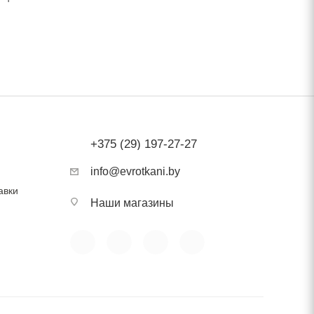
ения
оны,
ость
+375 (29) 197-27-27
info@evrotkani.by
авки
Наши магазины