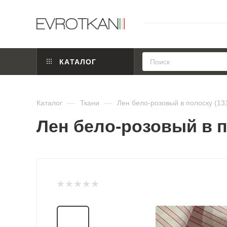
КАТАЛОГ
Каталог
—
Ткани
—
Лен бело-розовый в полоску (13
Лен бело-розовый в п