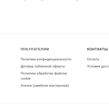
ндуется выворачивать изделие наизнанку для сохран
в расправленном виде. Гладьте утюгом с изнаночной стор
 использовать отпаривание.
рки. При правильном уходе демонстрирует отличную стойк
я мягче.
ПОКУПАТЕЛЯМ
КОНТАКТЫ
Политика конфиденциальности
Оплата
у
Договор публичной оферты
Условия дост
Политика обработки файлов
cookie
Ателье (швейная мастерская)