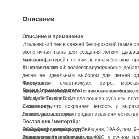
Описание
Описание и применение:
Итальянский лен в свежей бело-розовой гамме с э
экологичная ткань для создания легких, дыша
матовой фактурой с легким льняным блеском, пр
Тип ткани:
из розовых линий на белоснежном фоне добавл
Льняное полотно с полосатым узором
делая ее идеальным выбором для летней од
Фактура:
минимализм, смарт-кэжуал, ретро, морс
Бренд / производитель:
Матовая, натуральная, с легким льняным блеском
воздухопроницаемостью и гигроскопичностью, 
Diffusione Tessile S.r.l.
погоду. Ткань подходит для пошива рубашек, плат
Сезонность:
к пиллингу, что сохраняет четкость и выраз
Летняя, демисезонная
сминаемость, которая придает изделиям естеств
Поставщик / импортёр:
ООО "Долфи ритейл", ул. Звёздная, 19А-9, пом. 9-4
Воздухопроницаемость:
Рекомендация по уходу:
Ждановичи, Республика Беларусь
Очень высокая, дышащая
Стирка при температуре до 40°C в ручном и