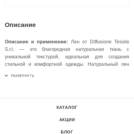
Описание
Описание и применение:
Лен от Diffusione Tessile
S.r.l. — это благородная натуральная ткань с
уникальной текстурой, идеальная для создания
стильной и комфортной одежды. Натуральный лен
отличается исключительной воздухопроницаемостью и
гигроскопичностью, обеспечивая оптимальный
температурный комфорт в жаркую погоду. Ткань
обладает высокой прочностью и износостойкостью, а
ее природная фактура с характерными утолщениями
КАТАЛОГ
придает изделиям особый шарм и естественную
элегантность. Лен прекрасно подходит для пошива
АКЦИИ
летних костюмов, платьев, брюк, рубашек, сарафанов и
элементов домашнего текстиля. Материал обладает
БЛОГ