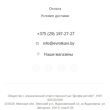
Тип ткани:
Натуральный лен
Оплата
Условия доставки
Фактура:
Естественная рельефная, матовая
Сезонность:
Летняя
+375 (29) 197-27-27
Воздухопроницаемость:
Очень высокая
info@evrotkani.by
Эластичность:
Низкая
Наши магазины
Гладкость / скользкость:
Плотная текстура, не
скользит при раскрое, хорошо драпируется
Прозрачность:
Непрозрачная
Общество с ограниченной ответственностью "Долфи ритейл", УНП
Устойчивость к пиллингу:
Высокая (не скатывается)
692162000
223028, Минская обл., Минский р-н, Ждановичский с/с, аг.Ждановичи, ул.
Звездная, 19А-6, пом.6-36
Бренд / производитель:
Diffusione Tessile S.r.l.