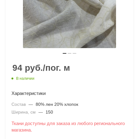
94
руб.
/пог. м
В наличии
Характеристики
Состав
—
80% лен 20% хлопок
Ширина, см
—
150
Ткани доступны для заказа из любого регионального
магазина.