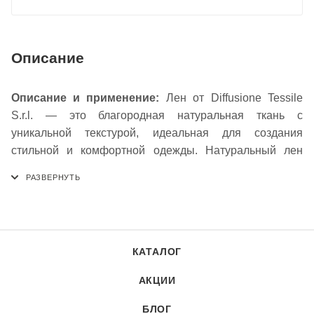
Описание
Описание и применение:
Лен от Diffusione Tessile
S.r.l. — это благородная натуральная ткань с
уникальной текстурой, идеальная для создания
стильной и комфортной одежды. Натуральный лен
отличается исключительной воздухопроницаемостью и
гигроскопичностью, обеспечивая оптимальный
температурный комфорт в жаркую погоду. Ткань
обладает высокой прочностью и износостойкостью, а
ее природная фактура с характерными утолщениями
КАТАЛОГ
придает изделиям особый шарм и естественную
элегантность. Лен прекрасно подходит для пошива
АКЦИИ
летних костюмов, платьев, брюк, рубашек, сарафанов и
элементов домашнего текстиля. Материал обладает
БЛОГ