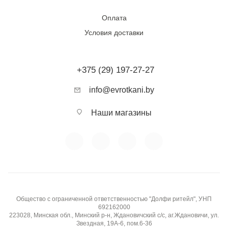
Тип ткани:
Натуральный лен
Оплата
Условия доставки
Фактура:
Естественная рельефная, матовая
Сезонность:
Летняя
+375 (29) 197-27-27
Воздухопроницаемость:
Очень высокая
info@evrotkani.by
Эластичность:
Низкая
Наши магазины
Гладкость / скользкость:
Плотная текстура, не
скользит при раскрое, хорошо драпируется
Прозрачность:
Непрозрачная
Общество с ограниченной ответственностью "Долфи ритейл", УНП
Устойчивость к пиллингу:
Высокая (не скатывается)
692162000
223028, Минская обл., Минский р-н, Ждановичский с/с, аг.Ждановичи, ул.
Звездная, 19А-6, пом.6-36
Бренд / производитель:
Diffusione Tessile S.r.l.