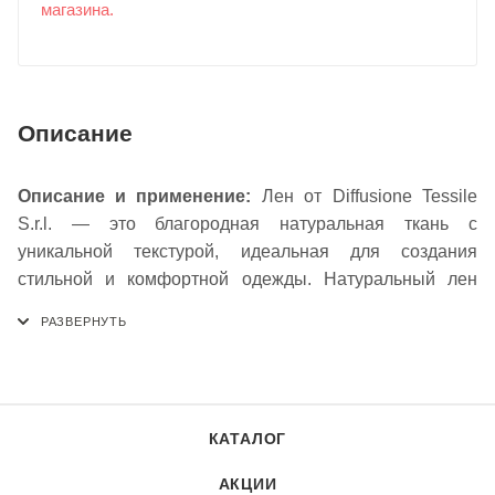
магазина.
Описание
Описание и применение:
Лен от Diffusione Tessile
S.r.l. — это благородная натуральная ткань с
уникальной текстурой, идеальная для создания
стильной и комфортной одежды. Натуральный лен
отличается исключительной воздухопроницаемостью и
гигроскопичностью, обеспечивая оптимальный
температурный комфорт в жаркую погоду. Ткань
обладает высокой прочностью и износостойкостью, а
ее природная фактура с характерными утолщениями
КАТАЛОГ
придает изделиям особый шарм и естественную
элегантность. Лен прекрасно подходит для пошива
АКЦИИ