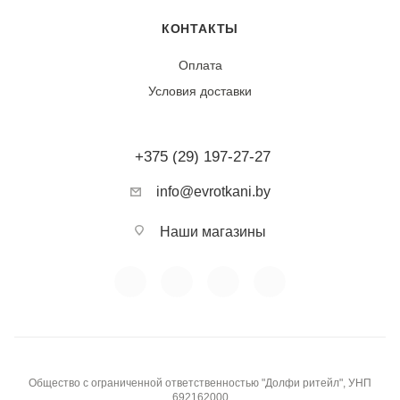
долгий срок службы изделий.
КОНТАКТЫ
Тип ткани:
Натуральный лен
Оплата
Условия доставки
Фактура:
Естественная рельефная, матовая
Сезонность:
Летняя
+375 (29) 197-27-27
Воздухопроницаемость:
Очень высокая
info@evrotkani.by
Эластичность:
Низкая
Наши магазины
Гладкость / скользкость:
Плотная текстура, не
скользит при раскрое, хорошо драпируется
Прозрачность:
Непрозрачная
Общество с ограниченной ответственностью "Долфи ритейл", УНП
Устойчивость к пиллингу:
Высокая (не скатывается)
692162000