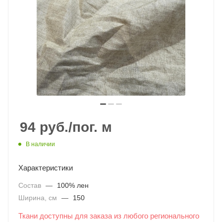
94
руб.
/пог. м
В наличии
Характеристики
Состав
—
100% лен
Ширина, см
—
150
Ткани доступны для заказа из любого регионального