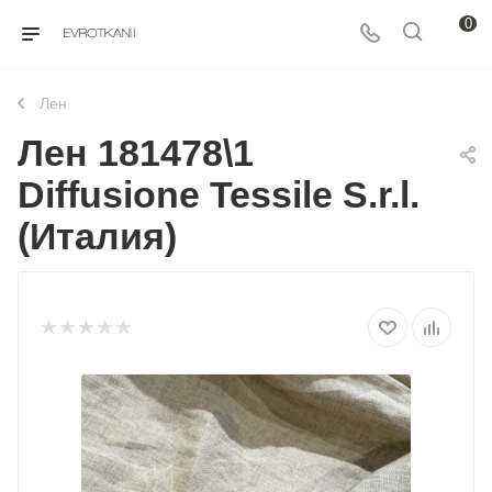
0
Лен
Лен 181478\1
Diffusione Tessile S.r.l.
(Италия)