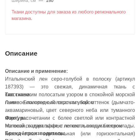
Ширина, см
—
150
Ткани доступны для заказа из любого регионального
магазина.
Описание
Описание и применение:
Итальянский лен серо-голубой в полоску (артикул
187393) — это свежая, динамичная ткань с
классическим полосатым узором в спокойной морской
Тип ткани:
гамме. Благородный серо-голубой оттенок (дымчато-
Льняное полотно с полосатым узором
аквамариновый, цвет северного неба или туманного
Фактура:
моря) в сочетании с более светлой или контрастной
Матовая, натуральная, с легким льняным блеском
полосой создает эффект легкости, воздуха и прохлады.
Бренд / производитель:
Классическая вертикальная (или горизонтальная)