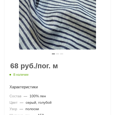
68
руб.
/пог. м
В наличии
Характеристики
Состав
—
100% лен
Цвет
—
серый, голубой
Узор
—
полоски