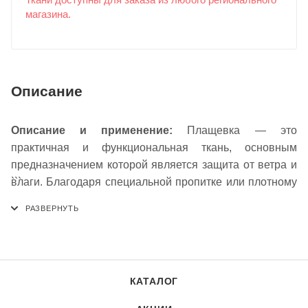
Ткани доступны для заказа из любого регионального
магазина.
Описание
Описание и применение:
Плащевка — это
практичная и функциональная ткань, основным
предназначением которой является защита от ветра и
влаги. Благодаря специальной пропитке или плотному
```
переплетению нитей материал обладает
водоотталкивающими свойствами, оставаясь при этом
воздухопроницаемым. Плащевка отличается
легкостью, прочностью и способностью сохранять
форму, не сминаясь. Она идеально подходит для
КАТАЛОГ
пошива практичных курток, ветровок, плащей,
спортивных костюмов, туристического снаряжения