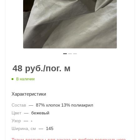
48
руб.
/пог. м
В наличии
Характеристики
Состав
—
87% хлопок 13% полиакрил
Цвет
—
бежевый
Узор
—
-
Ширина, см
—
145