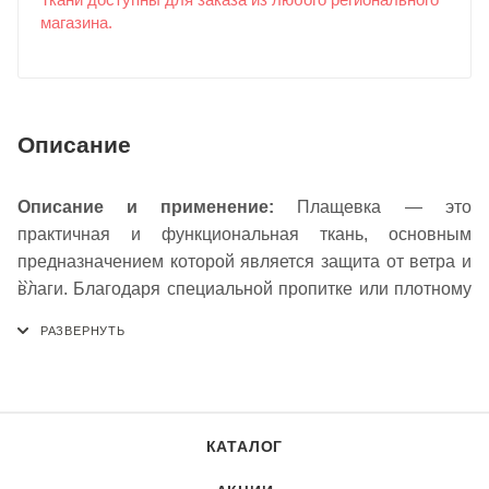
Ткани доступны для заказа из любого регионального
магазина.
Описание
Описание и применение:
Плащевка — это
практичная и функциональная ткань, основным
предназначением которой является защита от ветра и
влаги. Благодаря специальной пропитке или плотному
```
переплетению нитей материал обладает
водоотталкивающими свойствами, оставаясь при этом
воздухопроницаемым. Плащевка отличается
легкостью, прочностью и способностью сохранять
форму, не сминаясь. Она идеально подходит для
КАТАЛОГ
пошива практичных курток, ветровок, плащей,
спортивных костюмов, туристического снаряжения