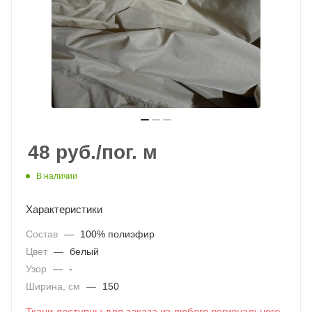
48
руб.
/пог. м
В наличии
Характеристики
Состав
—
100% полиэфир
Цвет
—
белый
Узор
—
-
Ширина, см
—
150