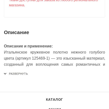
Ткани доступны для заказа из любого регионального
магазина.
Описание
Описание и применение:
Итальянское кружевное полотно нежного голубого
цвета (артикул 125469-1) — это изысканный материал,
созданный для воплощения самых романтичных и
женственных образов. Ажурная структура с изящными
переплетениями нитей формирует выразительный,
фактурный узор, который придает изделиям
воздушность и элегантность. Мягкий голубой оттенок
напоминает о ясном небе и морской глади, добавляя
КАТАЛОГ
кружеву особую свежесть. Синтетический состав
обеспечивает формоустойчивость, эластичность и