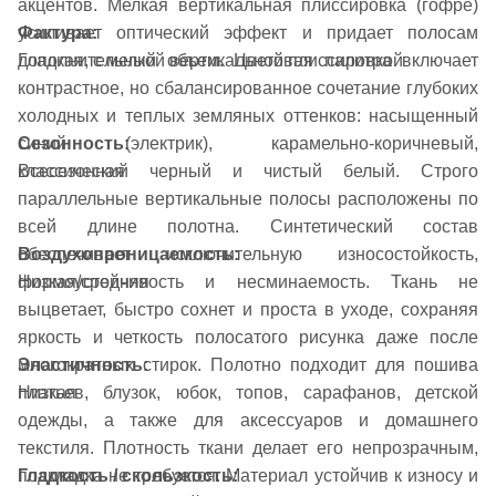
акцентов. Мелкая вертикальная плиссировка (гофре)
Фактура:
усиливает оптический эффект и придает полосам
Гладкая, с мелкой вертикальной плиссировкой
дополнительный объем. Цветовая палитра включает
контрастное, но сбалансированное сочетание глубоких
холодных и теплых земляных оттенков: насыщенный
Сезонность:
синий (электрик), карамельно-коричневый,
Всесезонная
классический черный и чистый белый. Строго
параллельные вертикальные полосы расположены по
всей длине полотна. Синтетический состав
Воздухопроницаемость:
обеспечивает исключительную износостойкость,
Низкая/средняя
формоустойчивость и несминаемость. Ткань не
выцветает, быстро сохнет и проста в уходе, сохраняя
яркость и четкость полосатого рисунка даже после
Эластичность:
многократных стирок. Полотно подходит для пошива
Низкая
платьев, блузок, юбок, топов, сарафанов, детской
одежды, а также для аксессуаров и домашнего
текстиля. Плотность ткани делает его непрозрачным,
Гладкость / скользкость:
подкладка не требуется. Материал устойчив к износу и