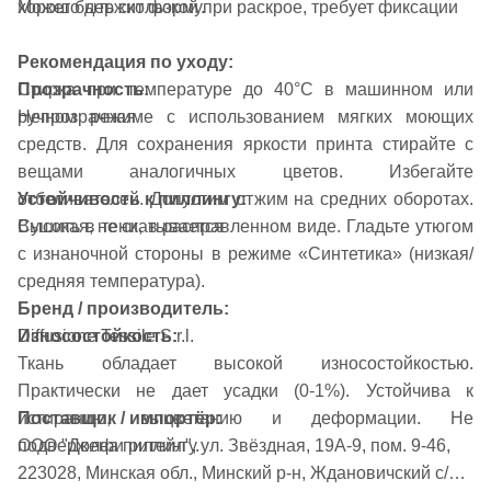
Может быть скользкой при раскрое, требует фиксации
хорошо держит форму.
Рекомендация по уходу:
Прозрачность:
Стирка при температуре до 40°C в машинном или
Непрозрачная
ручном режиме с использованием мягких моющих
средств. Для сохранения яркости принта стирайте с
вещами аналогичных цветов. Избегайте
Устойчивость к пиллингу:
отбеливателей. Допустим отжим на средних оборотах.
Высокая, не скатывается
Сушить в тени, в расправленном виде. Гладьте утюгом
с изнаночной стороны в режиме «Синтетика» (низкая/
средняя температура).
Бренд / производитель:
Diffusione Tessile S.r.l.
Износостойкость:
Ткань обладает высокой износостойкостью.
Практически не дает усадки (0-1%). Устойчива к
Поставщик / импортёр:
истиранию, выцветанию и деформации. Не
ООО "Долфи ритейл", ул. Звёздная, 19А-9, пом. 9-46,
подвержена пиллингу.
223028, Минская обл., Минский р-н, Ждановичский с/с,