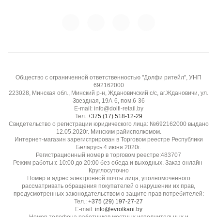
Общество с ограниченной ответственностью "Долфи ритейл", УНП
692162000
223028, Минская обл., Минский р-н, Ждановичский с/с, аг.Ждановичи, ул.
Звездная, 19А-6, пом.6-36
E-mail: info@dolfi-retail.by
Тел.:
+375 (17) 518-12-29
Свидетельство о регистрации юридического лица: №692162000 выдано
12.05.2020г. Минским райисполкомом.
Интернет-магазин зарегистрирован в Торговом реестре Республики
Беларусь 4 июня 2020г.
Регистрационный номер в торговом реестре:483707
Режим работы:с 10:00 до 20:00 без обеда и выходных. Заказ онлайн-
Круглосуточно
Номер и адрес электронной почты лица, уполномоченного
рассматривать обращения покупателей о нарушении их прав,
предусмотренных законодательством о защите прав потребителей:
Тел.:
+375 (29) 197-27-27
E-mail:
info@evrotkani.by
Номер телефона работников местных исполнительных и