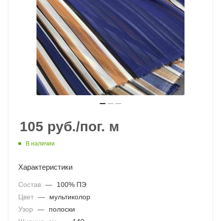
105
руб.
/пог. м
В наличии
Характеристики
Состав
—
100% ПЭ
Цвет
—
мультиколор
Узор
—
полоски