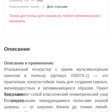
Ширина, см
—
140
Назначение ткани
—
Для платьев
Ткани доступны для заказа из любого регионального
магазина.
Описание
Описание и применение:
Итальянский полиэстер с ярким мультиколорным
принтом в полоску (артикул 158376-1) — это
практичная, износостойкая ткань для создания смелых,
жизнерадостных и запоминающихся образов. Принт
Тип ткани:
представляет собой классический геометрический узор
Полиэстер
с продольными чередующимися полосами разной
ширины — от широких блоков до тонких линий-