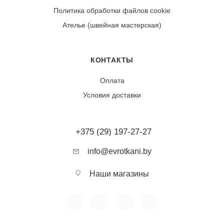
изнаночной стороны.
Политика обработки файлов cookie
Ателье (швейная мастерская)
Износостойкость:
Ткань обладает высокой износостойкостью.
Практически не дает усадки (0-1%). Устойчива к
КОНТАКТЫ
истиранию, выцветанию и деформации. Не
Оплата
подвержена пиллингу, сохраняет четкость
Условия доставки
геометрического рисунка на протяжении всего срока
эксплуатации.
+375 (29) 197-27-27
Тип ткани:
Полиэстер
info@evrotkani.by
Фактура:
Наши магазины
Гладкая, легкая
Сезонность:
Летняя, всесезонная