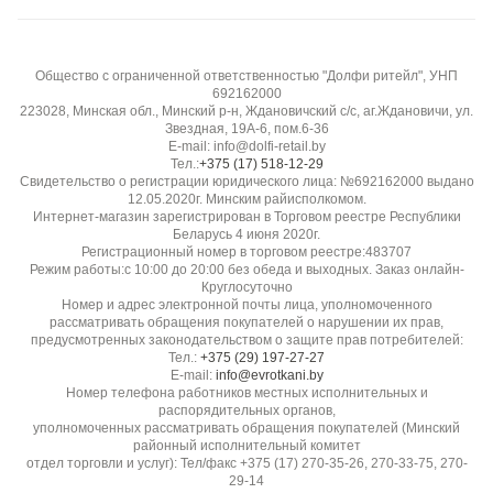
Воздухопроницаемость:
Общество с ограниченной ответственностью "Долфи ритейл", УНП
Низкая
692162000
223028, Минская обл., Минский р-н, Ждановичский с/с, аг.Ждановичи, ул.
Звездная, 19А-6, пом.6-36
Эластичность:
E-mail: info@dolfi-retail.by
Низкая
Тел.:
+375 (17) 518-12-29
Свидетельство о регистрации юридического лица: №692162000 выдано
12.05.2020г. Минским райисполкомом.
Гладкость / скользкость:
Интернет-магазин зарегистрирован в Торговом реестре Республики
Беларусь 4 июня 2020г.
Может быть скользкой при раскрое, требует фиксации
Регистрационный номер в торговом реестре:483707
Режим работы:с 10:00 до 20:00 без обеда и выходных. Заказ онлайн-
Круглосуточно
Прозрачность:
Номер и адрес электронной почты лица, уполномоченного
рассматривать обращения покупателей о нарушении их прав,
Полупрозрачная (может потребоваться подкладка)
предусмотренных законодательством о защите прав потребителей:
Тел.:
+375 (29) 197-27-27
E-mail:
info@evrotkani.by
Устойчивость к пиллингу:
Номер телефона работников местных исполнительных и
Очень высокая, не скатывается
распорядительных органов,
уполномоченных рассматривать обращения покупателей (Минский
районный исполнительный комитет
Бренд / производитель:
отдел торговли и услуг): Тел/факс +375 (17) 270-35-26, 270-33-75, 270-
29-14
Diffusione Tessile S.r.l.