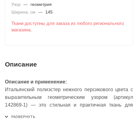
Узор
—
геометрия
Ширина, см
—
145
Ткани доступны для заказа из любого регионального
магазина.
Описание
Описание и применение:
Итальянский полиэстер нежного персикового цвета с
выразительным геометрическим узором (артикул
142869-1) — это стильная и практичная ткань для
создания современных образов. Мягкий персиковый
оттенок, напоминающий о летнем закате, служит
идеальной основой для четкого графичного рисунка,
который добавляет материалу динамику и структуру.