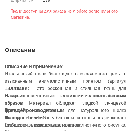
Ширина, см
—
138
Ткани доступны для заказа из любого регионального
магазина.
Описание
Описание и применение:
Итальянский шелк благородного коричневого цвета с
изысканным анималистичным принтом (артикул
152208-4) — это роскошная и стильная ткань для
Тип ткани:
создания элегантных, смелых и запоминающихся
Натуральный шелк с анималистичным набивным
образов. Материал обладает гладкой глянцевой
принтом
фактурой с характерным для натурального шелка
Бренд / производитель:
Фактура:
мягким, переливчатым блеском, который подчеркивает
Diffusione Tessile S.r.l.
Глянцевая, гладкая, переливчатая
глубину и выразительность анималистичного рисунка.