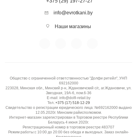
+375 (29) 197-27-27
info@evrotkani.by
Наши магазины
Общество с ограниченной ответственностью "Долфи ритейл", УНП
692162000
223028, Минская обл., Минский р-н, Ждановичский с/с, аг.Ждановичи, ул.
Звездная, 19А-6, пом.6-36
E-mail: info@dolfi-retail.by
Тел.:
+375 (17) 518-12-29
Свидетельство о регистрации юридического лица: №692162000 выдано
12.05.2020г. Минским райисполкомом.
Интернет-магазин зарегистрирован в Торговом реестре Республики
Беларусь 4 июня 2020г.
Регистрационный номер в торговом реестре:483707
Режим работы:с 10:00 до 20:00 без обеда и выходных. Заказ онлайн-