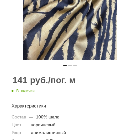
141
руб.
/пог. м
В наличии
Характеристики
Состав
—
100% шелк
Цвет
—
коричневый
Узор
—
анималистичный