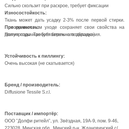
Сильно скользит при раскрое, требует фиксации
Износостойкость:
Ткань может дать усадку 2-3% после первой стирки.
Прозрачность:
При правильном уходе сохраняет свои свойства на
Полупрозрачная (обязательна подкладка)
долгие годы. Требует бережного обращения.
Устойчивость к пиллингу:
Очень высокая (не скатывается)
Бренд / производитель:
Diffusione Tessile S.r.l.
Поставщик / импортёр:
ООО "Долфи ритейл", ул. Звёздная, 19А-9, пом. 9-46,
223028, Минская обл., Минский р-н, Ждановичский с/с,