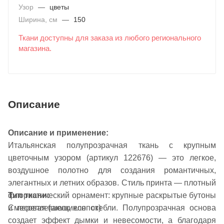
Узор
—
цветы
Ширина, см
—
150
Ткани доступны для заказа из любого регионального
магазина.
Описание
Описание и применение:
Итальянская полупрозрачная ткань с крупным
цветочным узором (артикул 122676) — это легкое,
воздушное полотно для создания романтичных,
элегантных и летних образов. Стиль принта — плотный
Тип ткани:
флористический орнамент: крупные раскрытые бутоны
Смесовая (шелк, хлопок)
и переплетающиеся стебли. Полупрозрачная основа
создает эффект дымки и невесомости, а благодаря