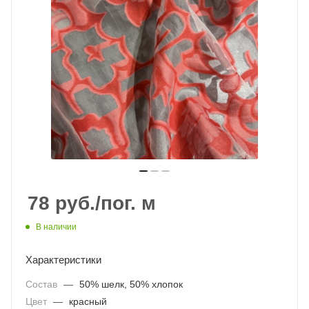
78
руб.
/пог. м
В наличии
Характеристики
Состав
—
50% шелк, 50% хлопок
Цвет
—
красный