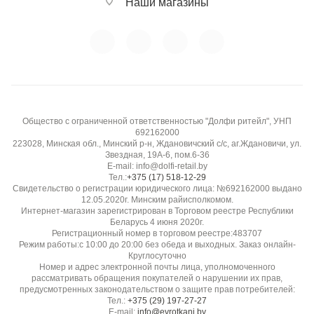
Наши магазины
Общество с ограниченной ответственностью "Долфи ритейл", УНП
692162000
223028, Минская обл., Минский р-н, Ждановичский с/с, аг.Ждановичи, ул.
Звездная, 19А-6, пом.6-36
E-mail: info@dolfi-retail.by
Тел.:
+375 (17) 518-12-29
Свидетельство о регистрации юридического лица: №692162000 выдано
12.05.2020г. Минским райисполкомом.
Интернет-магазин зарегистрирован в Торговом реестре Республики
Беларусь 4 июня 2020г.
Регистрационный номер в торговом реестре:483707
Режим работы:с 10:00 до 20:00 без обеда и выходных. Заказ онлайн-
Круглосуточно
Номер и адрес электронной почты лица, уполномоченного
рассматривать обращения покупателей о нарушении их прав,
предусмотренных законодательством о защите прав потребителей:
Тел.:
+375 (29) 197-27-27
E-mail:
info@evrotkani.by