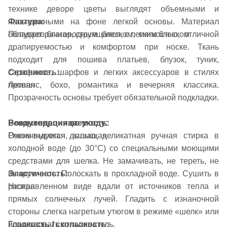
технике деворе цветы выглядят объемными и
Фактура:
насыщенными на фоне легкой основы. Материал
Полупрозрачная, струящаяся, с легким блеском
обладает благородным блеском, мягкостью, отличной
драпируемостью и комфортом при носке. Ткань
подходит для пошива платьев, блузок, туник,
Сезонность:
сарафанов, шарфов и легких аксессуаров в стилях
Летняя
прованс, бохо, романтика и вечерняя классика.
Прозрачность основы требует обязательной подкладки.
Воздухопроницаемость:
Рекомендация по уходу:
Очень высокая, дышащая
Рекомендуется только деликатная ручная стирка в
холодной воде (до 30°C) со специальными моющими
средствами для шелка. Не замачивать, не тереть, не
Эластичность:
выкручивать. Полоскать в прохладной воде. Сушить в
Низкая
расправленном виде вдали от источников тепла и
прямых солнечных лучей. Гладить с изнаночной
стороны слегка нагретым утюгом в режиме «шелк» или
Гладкость / скользкость:
использовать отпариватель.