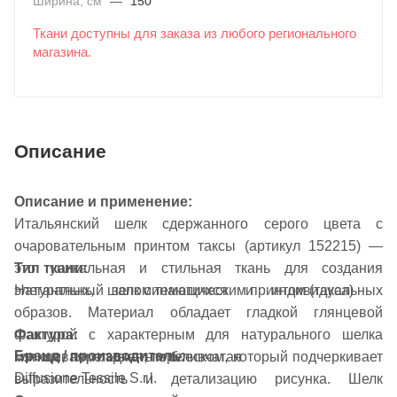
Ширина, см
—
150
Ткани доступны для заказа из любого регионального
магазина.
Описание
Описание и применение:
Итальянский шелк сдержанного серого цвета с
очаровательным принтом таксы (артикул 152215) —
это уникальная и стильная ткань для создания
Тип ткани:
элегантных, запоминающихся и индивидуальных
Натуральный шелк с тематическим принтом (такса)
образов. Материал обладает гладкой глянцевой
Фактура:
фактурой с характерным для натурального шелка
Бренд / производитель:
Глянцевая, гладкая, переливчатая
мягким, переливчатым блеском, который подчеркивает
Diffusione Tessile S.r.l.
выразительность и детализацию рисунка. Шелк