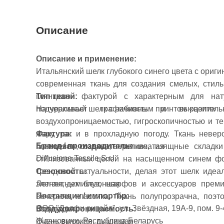
Описание
Описание и применение:
Итальянский шелк глубокого синего цвета с ориг
современная ткань для создания смелых, стил
глянцевой фактурой с характерным для нат
Тип ткани:
подчеркивает графичность и выразител
Натуральный шелк с набивным принтом «цепи»
воздухопроницаемостью, гигроскопичностью и т
Фактура:
жару, так и в прохладную погоду. Ткань невер
Бренд / производитель:
Глянцевая, гладкая, переливчатая
позволяет создавать мягкие, изящные склад
Diffusione Tessile S.r.l.
стилизованных цепей на насыщенном синем фон
Сезонность:
трендовой актуальности, делая этот шелк иде
Летняя, демисезонная
элегантных блуз, шарфов и аксессуаров премиу
Поставщик / импортёр:
вечерняя классика. Ткань полупрозрачна, поэ
ООО "Долфи ритейл", ул. Звёздная, 19А-9, пом. 9-4
Воздухопроницаемость:
подкладки.
Ждановичи, Республика Беларусь
Очень высокая, дышащая