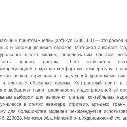
инальным принтом «цепи» (артикул 128811-1) — это роскошн
ьных и запоминающихся образов. Материал обладает гла
урального шелка мягким, переливчатым блеском, кот
ьность цепного рисунка. Шелк отличается выс
ерморегуляцией, сохраняя комфортную температуру тела к
оятно легкая, струящаяся, с идеальной драпируемостью,
ки и сложные объемные формы. Контрастный принт в 
е добавляет ткани графичности, индустриальной эстети
альным выбором для вечерних платьев, коктейльных наря
м-класса в стилях авангард, стритвир, арт-деко, гранж
тому для большинства моделей рекомендуется использов
6, 223028, Минская обл., Минский р-н, Ждановичский с/с, аг