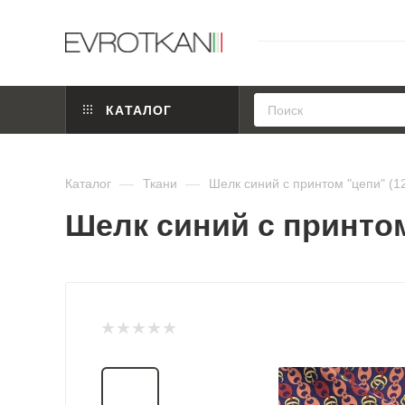
КАТАЛОГ
Каталог
—
Ткани
—
Шелк синий с принтом "цепи" (1
Шелк синий с принтом