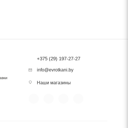
щими
ть в
роны
свой
+375 (29) 197-27-27
info@evrotkani.by
авки
Наши магазины