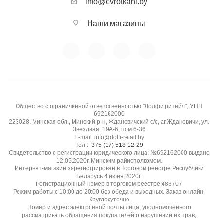
info@evrotkani.by
Наши магазины
Общество с ограниченной ответственностью "Долфи ритейл", УНП
692162000
223028, Минская обл., Минский р-н, Ждановичский с/с, аг.Ждановичи, ул.
Звездная, 19А-6, пом.6-36
E-mail: info@dolfi-retail.by
Тел.:
+375 (17) 518-12-29
Свидетельство о регистрации юридического лица: №692162000 выдано
12.05.2020г. Минским райисполкомом.
Интернет-магазин зарегистрирован в Торговом реестре Республики
Беларусь 4 июня 2020г.
Регистрационный номер в торговом реестре:483707
Режим работы:с 10:00 до 20:00 без обеда и выходных. Заказ онлайн-
Круглосуточно
Номер и адрес электронной почты лица, уполномоченного
рассматривать обращения покупателей о нарушении их прав,