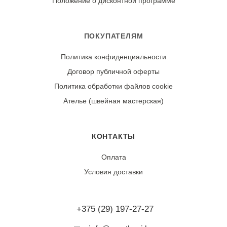
Положение о дисконтной программе
30°C) со специальными средствами для шерсти. Не
выкручивать и не тереть. Сушить в горизонтальном
положении, вдали от источников тепла. Гладьте через
ПОКУПАТЕЛЯМ
влажный проутюжильник утюгом в режиме «шерсть» с
Политика конфиденциальности
отпариванием.
Договор публичной оферты
Износостойкость:
Политика обработки файлов cookie
При профессиональном уходе ткань практически не
Ателье (швейная мастерская)
дает усадки и сохраняет форму десятилетиями. Может
подвергаться фелтингу (сваливанию) при
неправильной стирке.
КОНТАКТЫ
Оплата
Условия доставки
+375 (29) 197-27-27