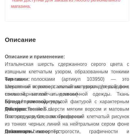
Ткани доступны для заказа из любого регионального
магазина.
Описание
Описание и применение:
Итальянская шерсть сдержанного серого цвета с
изящным клетчатым узором, образованным тонкими
черными полосками (артикул 103950) — это
Тип ткани:
элегантный и универсальный материал для создания
Шерстяное полотно с клетчатым узором (серый фон,
стильной, теплой и долговечной одежды. Ткань
тонкие черные клетчатые линии)
обладает плотной, упругой фактурой с характерным
Бренд / производитель:
Фактура:
для качественной шерсти мягким ворсом и матовым
Diffusione Tessile S.r.l.
Плотная, упругая, с легким ворсом
благородным блеском. Графичный клетчатый рисунок
из тонких черных линий на нейтральном сером фоне
Сезонность:
Поставщик / импортёр:
добавляет ткани строгости, графичности и