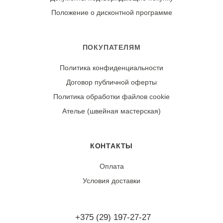
положении, вдали от источников тепла. Гладьте через
Положение о дисконтной программе
влажный проутюжильник утюгом в режиме «шерсть» с
отпариванием.
ПОКУПАТЕЛЯМ
Износостойкость:
Политика конфиденциальности
При профессиональном уходе ткань практически не
Договор публичной оферты
дает усадки и сохраняет форму десятилетиями. Может
подвергаться фелтингу (сваливанию) при
Политика обработки файлов cookie
неправильной стирке.
Ателье (швейная мастерская)
КОНТАКТЫ
Оплата
Условия доставки
+375 (29) 197-27-27