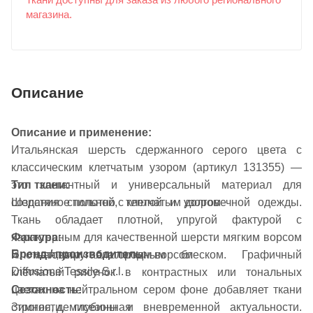
Ткани доступны для заказа из любого регионального
магазина.
Описание
Описание и применение:
Итальянская шерсть сдержанного серого цвета с
классическим клетчатым узором (артикул 131355) —
это элегантный и универсальный материал для
Тип ткани:
создания стильной, теплой и долговечной одежды.
Шерстяное полотно с клетчатым узором
Ткань обладает плотной, упругой фактурой с
Фактура:
характерным для качественной шерсти мягким ворсом
Бренд / производитель:
Плотная, упругая, с легким ворсом
и матовым благородным блеском. Графичный
Diffusione Tessile S.r.l.
клетчатый рисунок в контрастных или тональных
Сезонность:
цветах на нейтральном сером фоне добавляет ткани
Зимняя, демисезонная
строгости, глубины и вневременной актуальности.