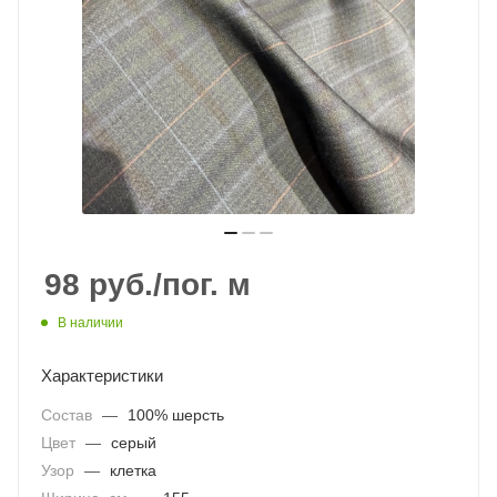
98
руб.
/пог. м
В наличии
Характеристики
Состав
—
100% шерсть
Цвет
—
серый
Узор
—
клетка