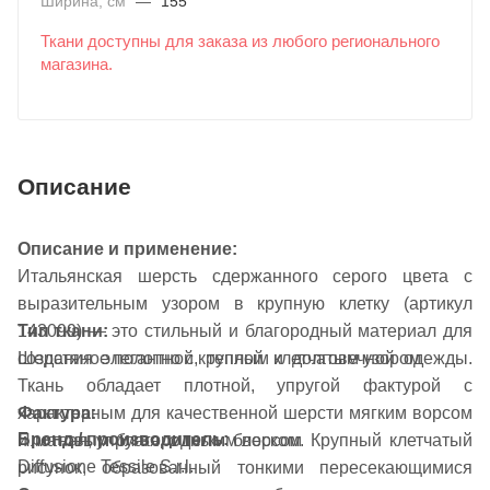
Ширина, см
—
155
Ткани доступны для заказа из любого регионального
магазина.
Описание
Описание и применение:
Итальянская шерсть сдержанного серого цвета с
выразительным узором в крупную клетку (артикул
143099) — это стильный и благородный материал для
Тип ткани:
создания элегантной, теплой и долговечной одежды.
Шерстяное полотно с крупным клетчатым узором
Ткань обладает плотной, упругой фактурой с
Фактура:
характерным для качественной шерсти мягким ворсом
Бренд / производитель:
Плотная, упругая, с легким ворсом
и матовым благородным блеском. Крупный клетчатый
Diffusione Tessile S.r.l.
рисунок, образованный тонкими пересекающимися