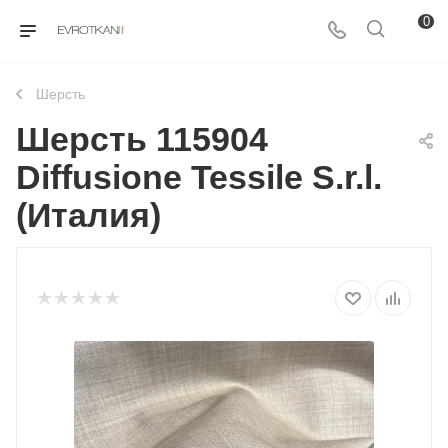
0
Шерcть
Шерсть 115904
Diffusione Tessile S.r.l.
(Италия)