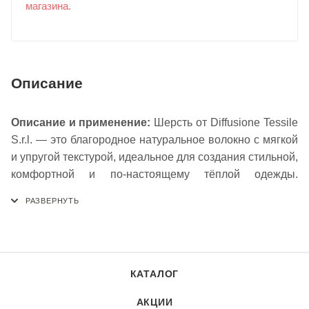
магазина.
Описание
Описание и применение:
Шерсть от Diffusione Tessile
S.r.l. — это благородное натуральное волокно с мягкой
и упругой текстурой, идеальное для создания стильной,
комфортной и по-настоящему тёплой одежды.
Натуральная шерсть обладает исключительными
теплоизоляционными свойствами и
гигроскопичностью, обеспечивая оптимальный
температурный комфорт в прохладную и холодную
погоду. Ткань обладает высокой прочностью и
КАТАЛОГ
эластичностью, а её природная фактура придает
изделиям уютный вид и естественную элегантность.
АКЦИИ