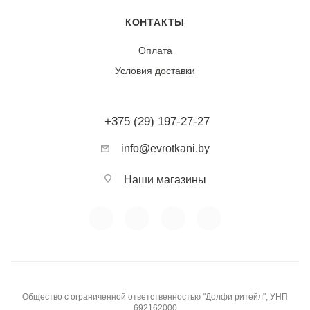
правильном уходе изделия из шерсти служат долгие
годы, сохраняя свои первоначальные свойства.
КОНТАКТЫ
Оплата
Тип ткани:
Натуральная шерсть
Условия доставки
Фактура:
Мягкая, упругая, может быть гладкой или
рельефной (в зависимости от пряжи)
+375 (29) 197-27-27
Сезонность:
Демисезонная, зимняя
info@evrotkani.by
Воздухопроницаемость:
Высокая (кожа «дышит»)
Наши магазины
Эластичность:
Высокая (хорошо тянется и
восстанавливает форму)
Гладкость / скользкость:
Упругая текстура, при
раскрое требует закрепления, отлично драпируется
Общество с ограниченной ответственностью "Долфи ритейл", УНП
692162000