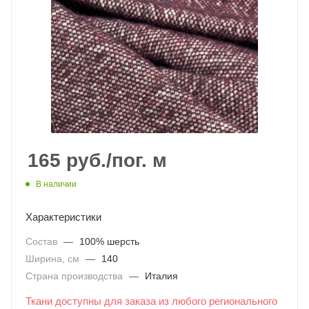
165
руб.
/пог. м
В наличии
Характеристики
Состав
—
100% шерсть
Ширина, см
—
140
Страна производства
—
Италия
Ткани доступны для заказа из любого регионального