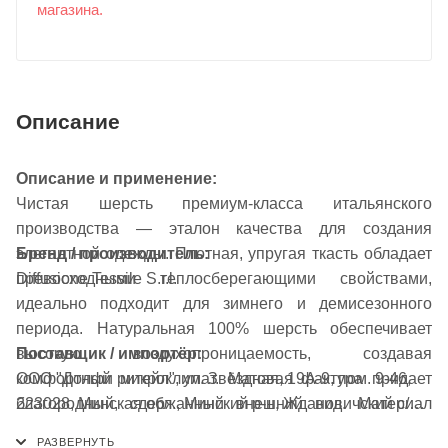
магазина.
Описание
Описание и применение:
Чистая шерсть премиум-класса итальянского
производства — эталон качества для создания
элегантной одежды. Плотная, упругая ткасть обладает
Бренд / производитель:
превосходными теплосберегающими свойствами,
Diffusione Tessile S.r.l.
идеально подходит для зимнего и демисезонного
периода. Натуральная 100% шерсть обеспечивает
Поставщик / импортёр:
высокую воздухопроницаемость, создавая
ООО "Долфи ритейл", ул. Звёздная, 19А-9, пом. 9-46,
комфортный микроклимат. Матовая фактура придает
223028, Минская обл., Минский р-н, Ждановичский с/с,
благородный, сдержанный внешний вид. Материал
аг. Ждановичи, Республика Беларусь
обладает средней эластичностью, хорошо держит