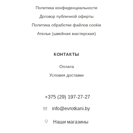
Износостойкость:
Политика конфиденциальности
Ткань демонстрирует высокую износостойкость при
Договор публичной оферты
соблюдении правил ухода. После первой стирки/
химчистки возможна усадка 2-3%. Сохраняет форму и
Политика обработки файлов cookie
цвет после многократного использования.
Ателье (швейная мастерская)
Тип ткани:
Камвольная шерстяная ткань
КОНТАКТЫ
Оплата
Фактура:
Условия доставки
Матовая, плотная, упругая
Сезонность:
+375 (29) 197-27-27
Зимняя, демисезонная
info@evrotkani.by
Воздухопроницаемость:
Высокая (дышащая)
Наши магазины