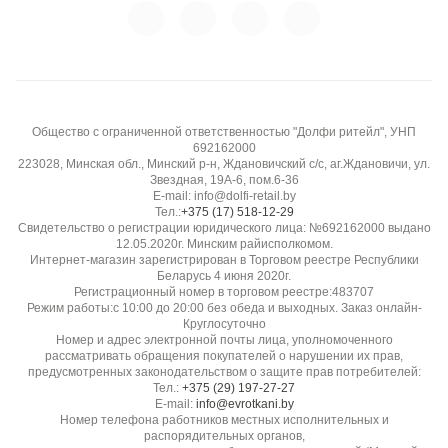
Эластичность:
Средняя
Гладкость / скользкость:
Хорошо драпируется, умеренное скольжение при
Общество с ограниченной ответственностью "Долфи ритейл", УНП
раскрое
692162000
223028, Минская обл., Минский р-н, Ждановичский с/с, аг.Ждановичи, ул.
Звездная, 19А-6, пом.6-36
Прозрачность:
E-mail: info@dolfi-retail.by
Непрозрачная
Тел.:
+375 (17) 518-12-29
Свидетельство о регистрации юридического лица: №692162000 выдано
12.05.2020г. Минским райисполкомом.
Устойчивость к пиллингу:
Интернет-магазин зарегистрирован в Торговом реестре Республики
Беларусь 4 июня 2020г.
Высокая (не скатывается)
Регистрационный номер в торговом реестре:483707
Режим работы:с 10:00 до 20:00 без обеда и выходных. Заказ онлайн-
Круглосуточно
Номер и адрес электронной почты лица, уполномоченного
рассматривать обращения покупателей о нарушении их прав,
предусмотренных законодательством о защите прав потребителей:
Тел.:
+375 (29) 197-27-27
E-mail:
info@evrotkani.by
Номер телефона работников местных исполнительных и
распорядительных органов,