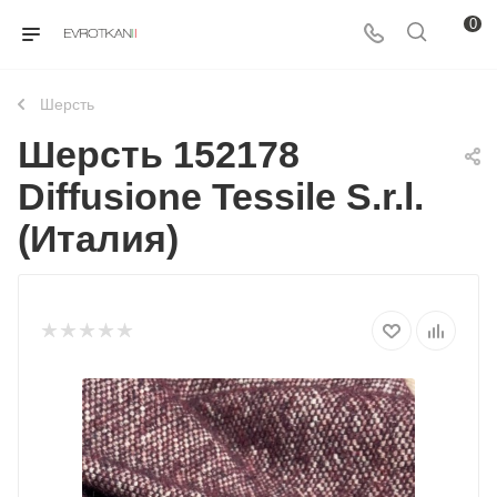
0
Шерcть
Шерсть 152178
Diffusione Tessile S.r.l.
(Италия)