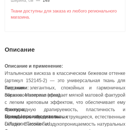
Ширина, см
—
145
Ткани доступны для заказа из любого регионального
магазина.
Описание
Описание и применение:
Итальянская вискоза в классическом бежевом оттенке
(артикул 152145-2) — это универсальная ткань для
создания элегантных, спокойных и гармоничных
Тип ткани:
образов. Материал обладает мягкой матовой фактурой
Вискозное полотно (креп)
с легким креповым эффектом, что обеспечивает ему
Фактура:
превосходную драпируемость, пластичность и
Бренд / производитель:
Матовая, мягкая, пластичная
способность образовывать струящиеся, естественные
Diffusione Tessile S.r.l.
складки. Высокая воздухопроницаемость натуральных