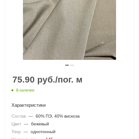
75.90
руб.
/пог. м
В наличии
Характеристики
Состав
—
60% ПЭ, 40% вискоза
Цвет
—
бежевый
Узор
—
однотонный