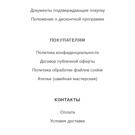
оборотах. Сушите в расправленном виде в тени.
Гладьте с изнаночной стороны утюгом, установив
Документы подтверждающие покупку
температуру для шелка.
Положение о дисконтной программе
Износостойкость:
Ткань может дать усадку 3-5% после первой стирки.
ПОКУПАТЕЛЯМ
При правильном уходе демонстрирует хорошую
Политика конфиденциальности
стойкость цвета и сохранение структуры.
Договор публичной оферты
Политика обработки файлов cookie
Ателье (швейная мастерская)
КОНТАКТЫ
Оплата
Условия доставки