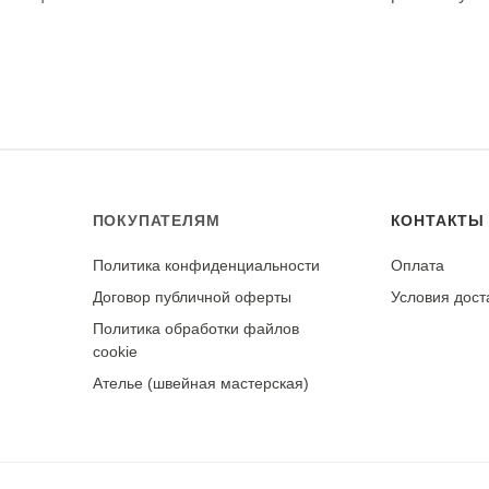
й стороны утюгом, установив температуру для шелка.
ирки. При правильном уходе демонстрирует хорошую стойк
ое
ПОКУПАТЕЛЯМ
КОНТАКТЫ
Политика конфиденциальности
Оплата
у
Договор публичной оферты
Условия дост
Политика обработки файлов
cookie
Ателье (швейная мастерская)