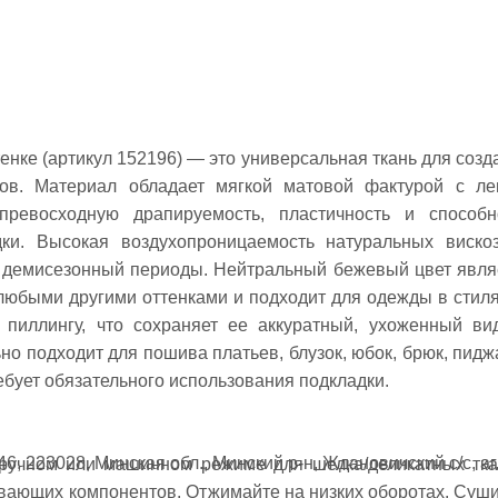
енке (артикул 152196) — это универсальная ткань для созд
ов. Материал обладает мягкой матовой фактурой с ле
ревосходную драпируемость, пластичность и способн
дки. Высокая воздухопроницаемость натуральных виско
 и демисезонный периоды. Нейтральный бежевый цвет явля
 любыми другими оттенками и подходит для одежды в стиля
к пиллингу, что сохраняет ее аккуратный, ухоженный ви
но подходит для пошива платьев, блузок, юбок, брюк, пидж
бует обязательного использования подкладки.
6, 223028, Минская обл., Минский р-н, Ждановичский с/с, аг
 ручном или машинном режиме для шелка/деликатных тка
вающих компонентов. Отжимайте на низких оборотах. Суши