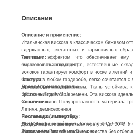
Описание
Описание и применение:
Итальянская вискоза в классическом бежевом отт
сдержанных, элегантных и гармоничных образ
креповым эффектом, что обеспечивает ему п
Тип ткани:
образовывать струящиеся, естественные скла
Вискозное полотно (креп)
волокон гарантирует комфорт в носке в летний
Фактура:
базовым в любом гардеробе, легко сочетается с
Бренд / производитель:
Матовая, мягкая, пластичная
делового до повседневного. Ткань устойчива 
Diffusione Tessile S.r.l.
протяжении долгого времени. Эта вискоза идеаль
Сезонность:
и комбинезонов. Полупрозрачность материала тре
Летняя, демисезонная
Поставщик / импортёр:
Рекомендация по уходу:
ООО "Долфи ритейл", ул. Звёздная, 19А-9, пом. 9-4
Воздухопроницаемость:
Деликатная стирка при температуре до 30°C в
Ждановичи, Республика Беларусь
Высокая, дышащая
Используйте мягкие моющие средства без отбели