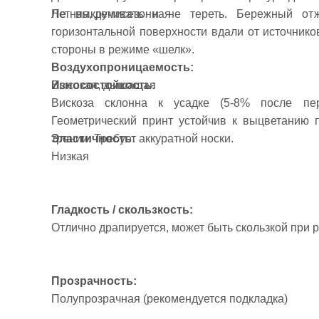
Летняя, демисезонная
Не выкручивать и не тереть. Бережный от
горизонтальной поверхности вдали от источнико
стороны в режиме «шелк».
Воздухопроницаемость:
Высокая, дышащая
Износостойкость:
Вискоза склонна к усадке (5-8% после пер
Геометрический принт устойчив к выцветанию
Эластичность:
трении. Требует аккуратной носки.
Низкая
Гладкость / скользкость:
Отлично драпируется, может быть скользкой при 
Прозрачность:
Полупрозрачная (рекомендуется подкладка)