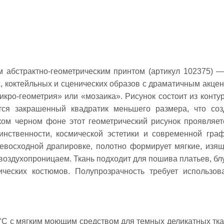
м абстрактно-геометрическим принтом (артикул 102375) —
х, коктейльных и сценических образов с драматичным акцен
кро-геометрия» или «мозаика». Рисунок состоит из конту
тся закрашенный квадратик меньшего размера, что соз
оком черном фоне этот геометрический рисунок проявляет
инственности, космической эстетики и современной граф
ревосходной драпировке, полотно формирует мягкие, изя
, воздухопроницаем. Ткань подходит для пошива платьев, блу
ических костюмов. Полупрозрачность требует использов
0°C с мягким моющим средством для темных деликатных тка