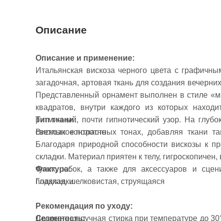
Описание
Описание и применение:
Итальянская вискоза черного цвета с графичны
загадочная, артовая ткань для создания вечерни
Представленный орнамент выполнен в стиле «ми
квадратов, внутри каждого из которых находи
Тип ткани:
ритмичный, почти гипнотический узор. На глуб
Вискозное полотно
светлых контрастных тонах, добавляя ткани та
Благодаря природной способности вискозы к п
складки. Материал приятен к телу, гигроскопичен
Фактура:
туник, юбок, а также для аксессуаров и сцен
Гладкая, шелковистая, струящаяся
подкладки.
Рекомендация по уходу:
Сезонность:
Деликатная ручная стирка при температуре до 3