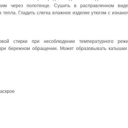
жим через полотенце. Сушить в расправленном вид
в тепла. Гладить слегка влажное изделие утюгом с изнано
вой стирки при несоблюдении температурного режи
 при бережном обращении. Может образовывать катышки
раскрое