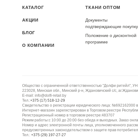
КАТАЛОГ
ТКАНИ ОПТОМ
АКЦИИ
Документы
подтверждающие покупк
БЛОГ
Положение о дисконтной
программе
О КОМПАНИИ
Общество с ограниченной ответственностью "Долфи ритейл", У
223028, Минская обл., Минский р-н, Ждановичский с/с, аг.Жданович
E-mail: info@dolfi-retail.by
Тел.:
+375 (17) 518-12-29
Свидетельство о регистрации юридического лица: №692162000 в
Интернет-магазин зарегистрирован в Торговом реестре Республи
Регистрационный номер в торговом реестре:483707
Режим работы:с 10:00 до 20:00 без обеда и выходных. Заказ онл
Номер и адрес электронной почты лица, уполномоченного рассм
предусмотренных законодательством о защите прав потребител
Тел.:
+375 (29) 197-27-27