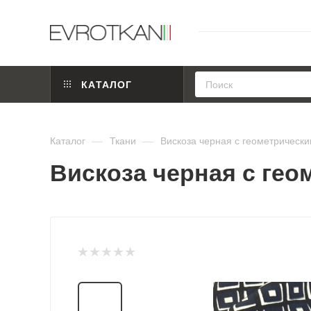
КАТАЛОГ
Каталог
—
Ткани
—
Вискоза черная с геометрически
Вискоза черная с гео