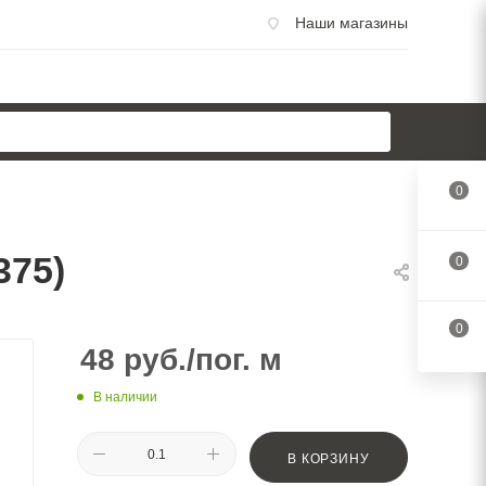
Наши магазины
0
375)
0
0
48
руб.
/пог. м
В наличии
В КОРЗИНУ