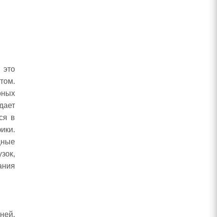
 это
том.
рных
дает
ся в
ики.
щные
зок,
ания
ней.