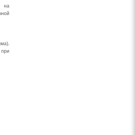
е на
чной
ма).
 при