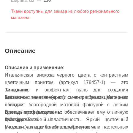
Ширина, см
—
130
Ткани доступны для заказа из любого регионального
магазина.
Описание
Описание и применение:
Итальянская вискоза черного цвета с контрастным
цветочным принтом (артикул 178457-1) — это
загадочная и эффектная ткань для создания
Тип ткани:
элегантных, женственных и смелых образов. Материал
Вискозное полотно (креп) с контрастным цветочным
обладает благородной матовой фактурой с легким
принтом
креповым эффектом, что обеспечивает ему отличную
Бренд / производитель:
Фактура:
драпируемость и пластичность. Яркий цветочный
Diffusione Tessile S.r.l.
Матовая, с гладким набивным рисунком
рисунок (часто в белом, серебристом или пастельных