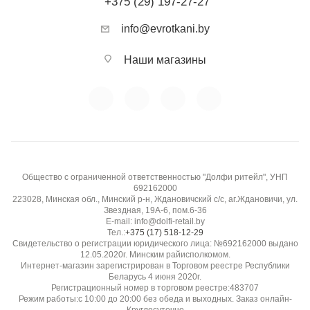
+375 (29) 197-27-27
info@evrotkani.by
Наши магазины
Общество с ограниченной ответственностью "Долфи ритейл", УНП
692162000
223028, Минская обл., Минский р-н, Ждановичский с/с, аг.Ждановичи, ул.
Звездная, 19А-6, пом.6-36
E-mail: info@dolfi-retail.by
Тел.:
+375 (17) 518-12-29
Свидетельство о регистрации юридического лица: №692162000 выдано
12.05.2020г. Минским райисполкомом.
Интернет-магазин зарегистрирован в Торговом реестре Республики
Беларусь 4 июня 2020г.
Регистрационный номер в торговом реестре:483707
Режим работы:с 10:00 до 20:00 без обеда и выходных. Заказ онлайн-