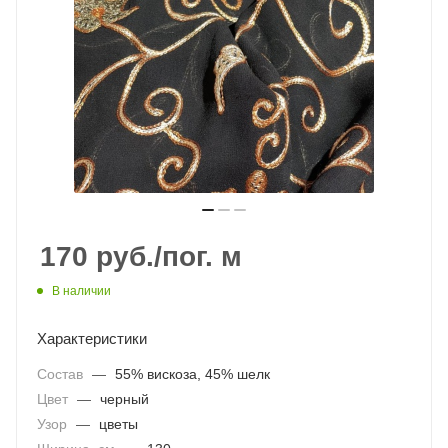
170
руб.
/пог. м
В наличии
Характеристики
Состав
—
55% вискоза, 45% шелк
Цвет
—
черный
Узор
—
цветы