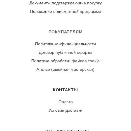
Высокая (принт не скатывается)
расправленном виде в тени, изнанкой наружу, чтобы
Документы подтверждающие покупку
сохранить контраст рисунка. Гладьте с изнаночной
Положение о дисконтной программе
стороны утюгом, установив режим «шелк».
Износостойкость:
ПОКУПАТЕЛЯМ
Ткань может дать усадку 3-5% после первой стирки.
Политика конфиденциальности
При правильном уходе демонстрирует отличную
Договор публичной оферты
стойкость черного цвета и четкость контрастного
принта.
Политика обработки файлов cookie
Ателье (швейная мастерская)
КОНТАКТЫ
Оплата
Условия доставки