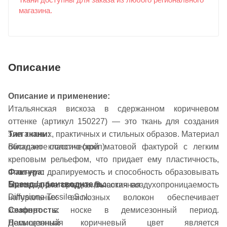
Ткани доступны для заказа из любого регионального
магазина.
Описание
Описание и применение:
Итальянская вискоза в сдержанном коричневом
оттенке (артикул 150227) — это ткань для создания
элегантных, практичных и стильных образов. Материал
Тип ткани:
обладает классической матовой фактурой с легким
Вискозное полотно (креп)
креповым рельефом, что придает ему пластичность,
Фактура:
отличную драпируемость и способность образовывать
Бренд / производитель:
Матовая, благородная, пластичная
благородные складки. Высокая воздухопроницаемость
Diffusione Tessile S.r.l.
натуральных вискозных волокон обеспечивает
Сезонность:
комфорт в носке в демисезонный период.
Демисезонная
Насыщенный коричневый цвет является