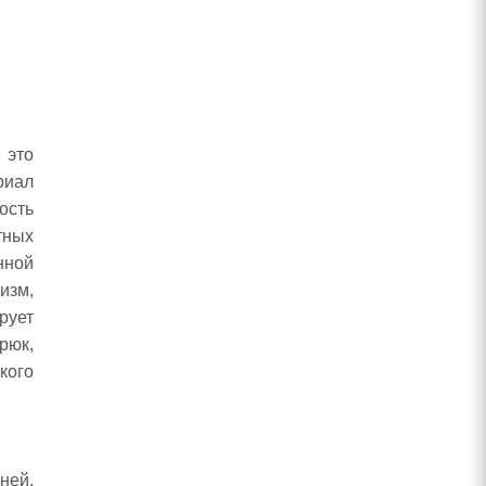
 это
риал
ость
тных
нной
изм,
рует
рюк,
кого
.
ней.