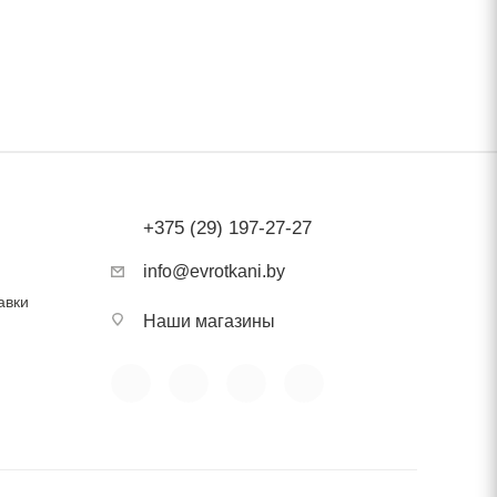
зких
лк».
ость
+375 (29) 197-27-27
info@evrotkani.by
авки
Наши магазины