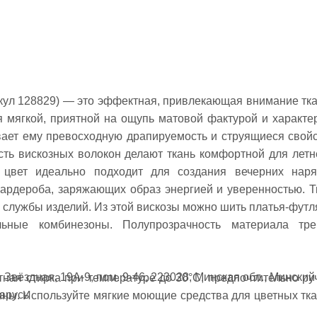
икул 128829) — это эффектная, привлекающая внимание тка
я мягкой, приятной на ощупь матовой фактурой и характе
вает ему превосходную драпируемость и струящиеся свойс
сть вискозных волокон делают ткань комфортной для летн
цвет идеально подходит для создания вечерних наря
ардероба, заряжающих образ энергией и уверенностью. Т
ок службы изделий. Из этой вискозы можно шить платья-футл
льные комбинезоны. Полупрозрачность материала тре
ларусь
ны. Используйте мягкие моющие средства для цветных тка
, умеренно скользит при раскрое
оборотах, не выкручивая. Сушите в расправленном виде в