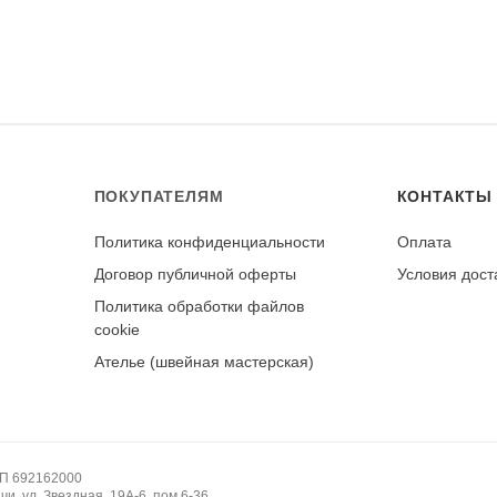
с изнаночной стороны утюгом, установленным на режим «шел
тся)
 полотна.
ПОКУПАТЕЛЯМ
КОНТАКТЫ
Политика конфиденциальности
Оплата
у
Договор публичной оферты
Условия дост
Политика обработки файлов
cookie
Ателье (швейная мастерская)
НП 692162000
и, ул. Звездная, 19А-6, пом.6-36