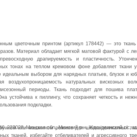
анным цветочным принтом (артикул 178442) — это ткань
разов. Материал обладает мягкой матовой фактурой с ле
превосходную драпируемость и пластичность. Утонче
ных тонах на теплом кремовом фоне добавляет ткани у
ее идеальным выбором для нарядных платьев, блузок и юб
ая воздухопроницаемость натуральных вискозных вол
мисезонный периоды. Ткань подходит для пошива плат
Она устойчива к пиллингу, что сохраняет четкость и нежн
ользования подкладки.
6, 223028, Минская обл., Минский р-н, Ждановичский с/с, аг
 ручном или машинном режиме для шелка/деликатных тка
ых тканей, избегайте отбеливателей и агрессивного тре