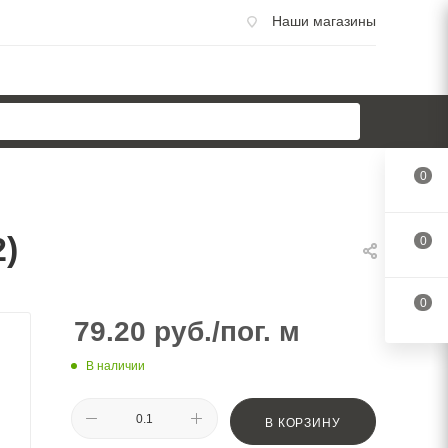
Наши магазины
0
)
0
0
79.20
руб.
/пог. м
В наличии
В КОРЗИНУ