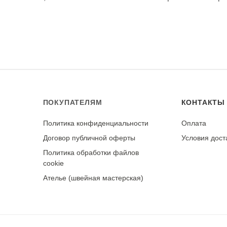
равленном виде в тени, изнанкой наружу, чтобы сохра
стороны утюгом, установив режим «шелк».
ирки. При правильном уходе демонстрирует хорошую стойк
е
ПОКУПАТЕЛЯМ
КОНТАКТЫ
Политика конфиденциальности
Оплата
у
Договор публичной оферты
Условия дост
Политика обработки файлов
cookie
Ателье (швейная мастерская)