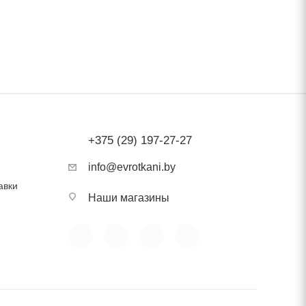
нить
ость
+375 (29) 197-27-27
info@evrotkani.by
авки
Наши магазины