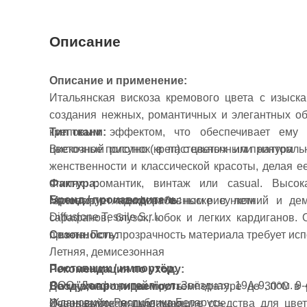
Описание
Описание и применение:
Итальянская вискоза кремового цвета с изыск
создания нежных, романтичных и элегантных об
креповым эффектом, что обеспечивает ему 
Тип ткани:
цветочный рисунок в пастельных или натураль
Вискозное полотно (креп) с цветочным принтом
женственности и классической красоты, делая 
Фактура:
стилях романтик, винтаж или casual. Высок
Бренд / производитель:
Матовая, с гладким набивным рисунком
гарантирует комфорт в носке в летний и де
Diffusione Tessile S.r.l.
сарафанов, блузок, юбок и легких кардиганов. 
Сезонность:
принта. Полупрозрачность материала требует исп
Летняя, демисезонная
Поставщик / импортёр:
Рекомендация по уходу:
ООО "Долфи ритейл", ул. Звёздная, 19А-9, пом. 9-4
Воздухопроницаемость:
Деликатная стирка при температуре до 30°C в
Ждановичи, Республика Беларусь
Очень высокая, дышащая
Используйте мягкие моющие средства для цветн