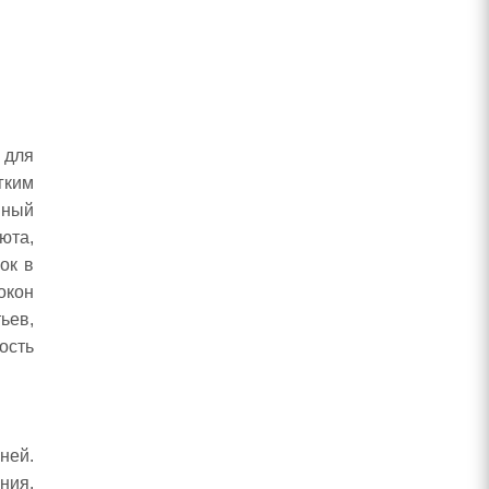
 для
гким
нный
юта,
ок в
окон
ьев,
ость
.
ней.
ния.