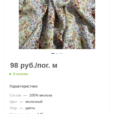
98
руб.
/пог. м
В наличии
Характеристики
Состав
—
100% вискоза
Цвет
—
молочный
Узор
—
цветы