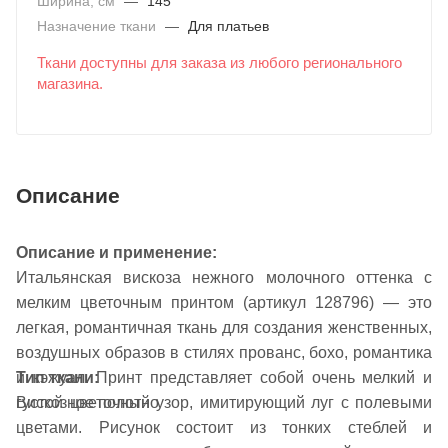
Ширина, см
—
145
Назначение ткани
—
Для платьев
Ткани доступны для заказа из любого регионального
магазина.
Описание
Описание и применение:
Итальянская вискоза нежного молочного оттенка с
мелким цветочным принтом (артикул 128796) — это
легкая, романтичная ткань для создания женственных,
воздушных образов в стилях прованс, бохо, романтика
Тип ткани:
и кэжуал. Принт представляет собой очень мелкий и
Вискозное полотно
густой цветочный узор, имитирующий луг с полевыми
цветами. Рисунок состоит из тонких стеблей и