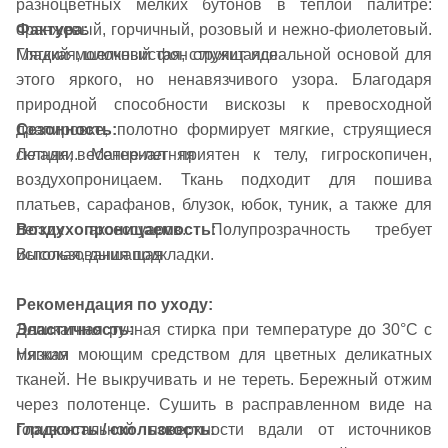
разноцветных мелких бутонов в теплой палитре:
Фактура:
оранжевый, горчичный, розовый и нежно-фиолетовый.
Гладкая, шелковистая, струящаяся
Мягкий молочный фон служит идеальной основой для
этого яркого, но ненавязчивого узора. Благодаря
природной способности вискозы к превосходной
Сезонность:
драпировке, полотно формирует мягкие, струящиеся
Летняя, весенне-летняя
складки. Материал приятен к телу, гигроскопичен,
воздухопроницаем. Ткань подходит для пошива
платьев, сарафанов, блузок, юбок, туник, а также для
Воздухопроницаемость:
легких аксессуаров. Полупрозрачность требует
Высокая, дышащая
использования подкладки.
Рекомендация по уходу:
Эластичность:
Деликатная ручная стирка при температуре до 30°C с
Низкая
мягким моющим средством для цветных деликатных
тканей. Не выкручивать и не тереть. Бережный отжим
через полотенце. Сушить в расправленном виде на
Гладкость / скользкость:
горизонтальной поверхности вдали от источников