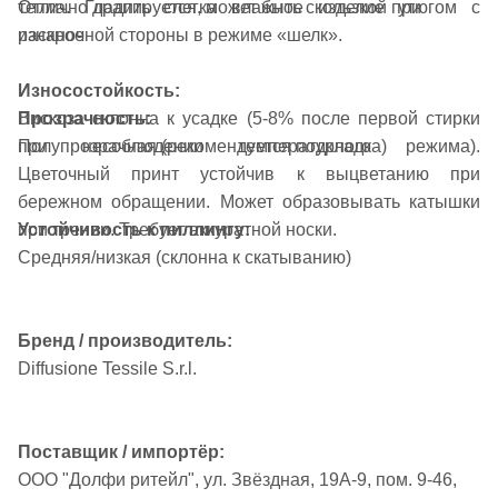
Отлично драпируется, может быть скользкой при
тепла. Гладить слегка влажное изделие утюгом с
раскрое
изнаночной стороны в режиме «шелк».
Износостойкость:
Прозрачность:
Вискоза склонна к усадке (5-8% после первой стирки
Полупрозрачная (рекомендуется подкладка)
при несоблюдении температурного режима).
Цветочный принт устойчив к выцветанию при
бережном обращении. Может образовывать катышки
Устойчивость к пиллингу:
при трении. Требует аккуратной носки.
Средняя/низкая (склонна к скатыванию)
Бренд / производитель:
Diffusione Tessile S.r.l.
Поставщик / импортёр:
ООО "Долфи ритейл", ул. Звёздная, 19А-9, пом. 9-46,