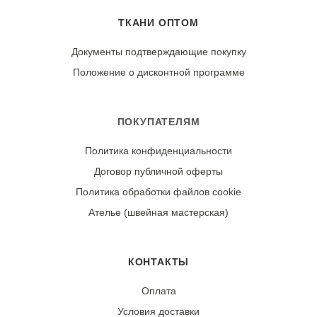
Устойчивость к пиллингу:
Используйте мягкие моющие средства для цветных
ТКАНИ ОПТОМ
Высокая (принт не скатывается)
тканей, избегайте отбеливателей. Отжимайте на низких
оборотах. Сушите в расправленном виде в тени.
Документы подтверждающие покупку
Гладьте с изнаночной стороны утюгом, установив
Положение о дисконтной программе
режим «шелк».
Износостойкость:
ПОКУПАТЕЛЯМ
Ткань может дать усадку 3-5% после первой стирки.
Политика конфиденциальности
При правильном уходе демонстрирует хорошую
Договор публичной оферты
стойкость цвета и четкость геометрического принта.
Политика обработки файлов cookie
Ателье (швейная мастерская)
КОНТАКТЫ
Оплата
Условия доставки