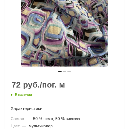
72
руб.
/пог. м
В наличии
Характеристики
Состав
—
50 % шелк, 50 % вискоза
Цвет
—
мультиколор