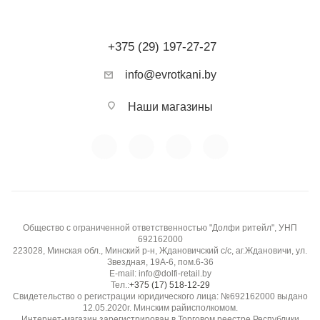
+375 (29) 197-27-27
info@evrotkani.by
Наши магазины
Общество с ограниченной ответственностью "Долфи ритейл", УНП
692162000
223028, Минская обл., Минский р-н, Ждановичский с/с, аг.Ждановичи, ул.
Звездная, 19А-6, пом.6-36
E-mail: info@dolfi-retail.by
Тел.:
+375 (17) 518-12-29
Свидетельство о регистрации юридического лица: №692162000 выдано
12.05.2020г. Минским райисполкомом.
Интернет-магазин зарегистрирован в Торговом реестре Республики