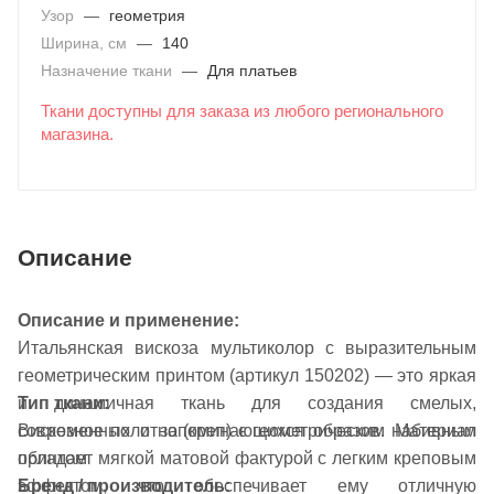
Узор
—
геометрия
Ширина, см
—
140
Назначение ткани
—
Для платьев
Ткани доступны для заказа из любого регионального
магазина.
Описание
Описание и применение:
Итальянская вискоза мультиколор с выразительным
геометрическим принтом (артикул 150202) — это яркая
и динамичная ткань для создания смелых,
Тип ткани:
современных и запоминающихся образов. Материал
Вискозное полотно (креп) с геометрическим набивным
обладает мягкой матовой фактурой с легким креповым
принтом
эффектом, что обеспечивает ему отличную
Бренд / производитель: