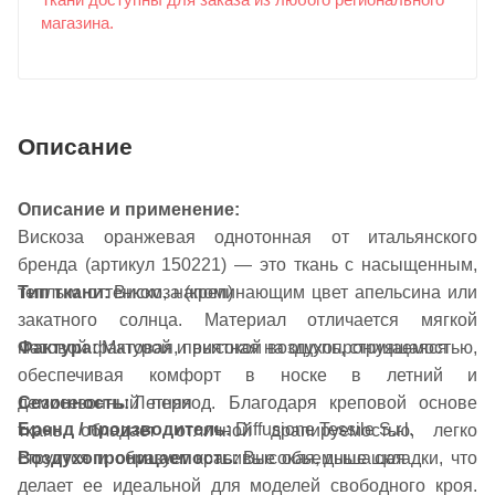
Ткани доступны для заказа из любого регионального
магазина.
Описание
Описание и применение:
Вискоза оранжевая однотонная от итальянского
бренда (артикул 150221) — это ткань с насыщенным,
теплым оттенком, напоминающим цвет апельсина или
Тип ткани:
Вискоза (креп)
закатного солнца. Материал отличается мягкой
Фактура:
Матовая, приятная на ощупь, струящаяся
матовой фактурой и высокой воздухопроницаемостью,
обеспечивая комфорт в носке в летний и
Сезонность:
Летняя
демисезонный период. Благодаря креповой основе
Бренд / производитель:
Diffusione Tessile S.r.l.
ткань обладает отличной драпируемостью, легко
Воздухопроницаемость:
Высокая, дышащая
струится и образует красивые объемные складки, что
делает ее идеальной для моделей свободного кроя.