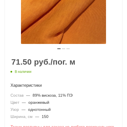
71.50
руб.
/пог. м
В наличии
Характеристики
Состав
—
89% вискоза, 11% ПЭ
Цвет
—
oранжевый
Узор
—
однотонный
Ширина, см
—
150