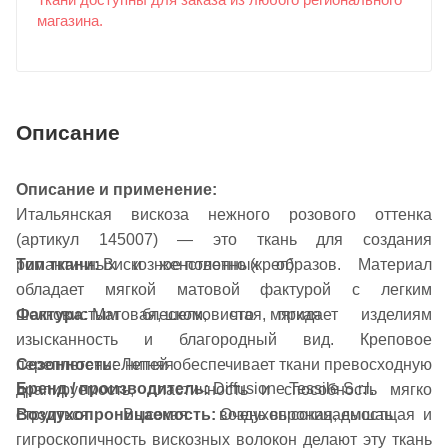
Ткани доступны для заказа из любого регионального
магазина.
Описание
Описание и применение:
Итальянская вискоза нежного розового оттенка
(артикул 145007) — это ткань для создания
романтичных и женственных образов. Материал
Тип ткани:
Вискозное полотно (креп)
обладает мягкой матовой фактурой с легким
Фактура:
Матовая, шелковистая, мягкая
шелковистым блеском, что придает изделиям
изысканность и благородный вид. Креповое
Сезонность:
Летняя
переплетение нитей обеспечивает ткани превосходную
Бренд / производитель:
Diffusione Tessile S.r.l.
драпируемость, пластичность и способность мягко
Воздухопроницаемость:
Очень высокая, дышащая
струиться. Высокая воздухопроницаемость и
гигроскопичность вискозных волокон делают эту ткань