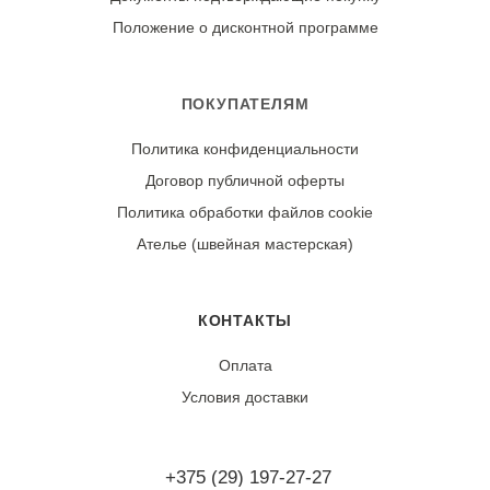
утюгом, установив температуру для шелка.
Положение о дисконтной программе
Износостойкость:
Ткань может дать усадку около 3-
5% после первой стирки. При соблюдении
ПОКУПАТЕЛЯМ
рекомендаций по уходу сохраняет стабильность цвета
Политика конфиденциальности
и формы.
Договор публичной оферты
Политика обработки файлов cookie
Ателье (швейная мастерская)
КОНТАКТЫ
Оплата
Условия доставки
+375 (29) 197-27-27