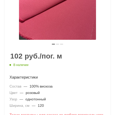
102
руб.
/пог. м
В наличии
Характеристики
Состав
—
100% вискоза
Цвет
—
розовый
Узор
—
однотонный
Ширина, см
—
120