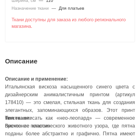
Ширина, см
—
110
Назначение ткани
—
Для платьев
Ткани доступны для заказа из любого регионального
магазина.
Описание
Описание и применение:
Итальянская вискоза насыщенного синего цвета с
дизайнерским анималистичным принтом (артикул
178410) — это смелая, стильная ткань для создания
элегантных, запоминающихся образов. Этот принт
Тип ткани:
можно описать как «нео-леопард» — современное
Вискозное полотно
прочтение классического животного узора, где пятна
поданы более абстрактно и графично. Пятна имеют