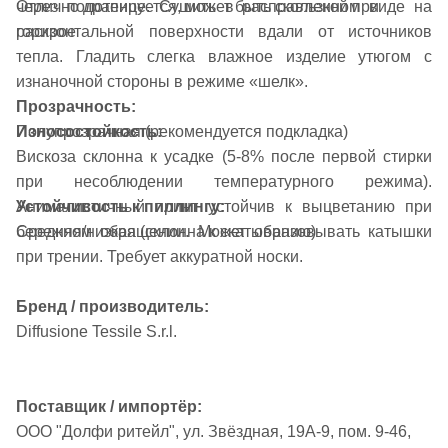
Отлично драпируется, может быть скользкой при
через полотенце. Сушить в расправленном виде на
раскрое
горизонтальной поверхности вдали от источников
тепла. Гладить слегка влажное изделие утюгом с
изнаночной стороны в режиме «шелк».
Прозрачность:
Полупрозрачная (рекомендуется подкладка)
Износостойкость:
Вискоза склонна к усадке (5-8% после первой стирки
при несоблюдении температурного режима).
Устойчивость к пиллингу:
Анималистичный принт устойчив к выцветанию при
Средняя/низкая (склонна к скатыванию)
бережном обращении. Может образовывать катышки
при трении. Требует аккуратной носки.
Бренд / производитель:
Diffusione Tessile S.r.l.
Поставщик / импортёр:
ООО "Долфи ритейл", ул. Звёздная, 19А-9, пом. 9-46,