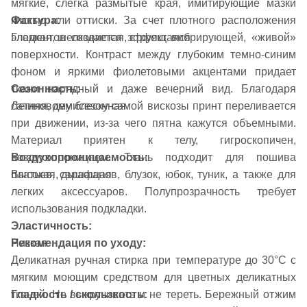
мягкие, слегка размытые края, имитирующие мазки
Фактура:
кистью или оттиски. За счет плотного расположения
Гладкая, шелковистая, струящаяся
элементов создается эффект вибрирующей, «живой»
поверхности. Контраст между глубоким темно-синим
фоном и яркими фиолетовыми акцентами придает
Сезонность:
ткани нарядный и даже вечерний вид. Благодаря
Летняя, демисезонная
сатиновому блеску самой вискозы принт переливается
при движении, из-за чего пятна кажутся объемными.
Материал приятен к телу, гигроскопичен,
Воздухопроницаемость:
воздухопроницаем. Ткань подходит для пошива
Высокая, дышащая
платьев, сарафанов, блузок, юбок, туник, а также для
легких аксессуаров. Полупрозрачность требует
использования подкладки.
Эластичность:
Низкая
Рекомендация по уходу:
Деликатная ручная стирка при температуре до 30°C с
мягким моющим средством для цветных деликатных
Гладкость / скользкость:
тканей. Не выкручивать и не тереть. Бережный отжим