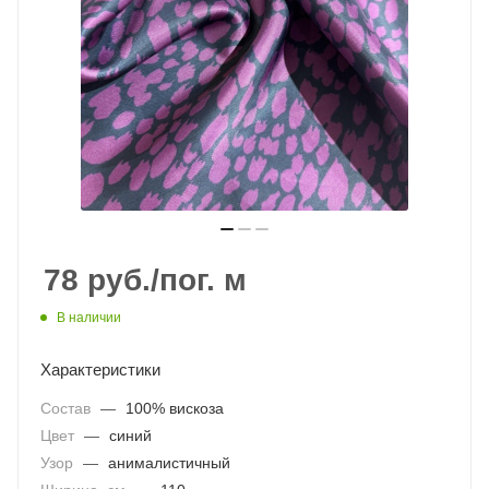
78
руб.
/пог. м
В наличии
Характеристики
Состав
—
100% вискоза
Цвет
—
синий
Узор
—
анималистичный